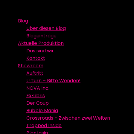
Skip
Event Media/Spatial Experience
Studioproduktion
to
Blog
content
Über diesen Blog
Blogeinträge
Aktuelle Produktion
Das sind wir
Kontakt
Showroom
Auftritt
U Turn – Bitte Wenden!
NOVA Inc.
Ex•Libris
Der Coup
Bubble Mania
Crossroads – Zwischen zwei Welten
Trapped Inside
Plantasia