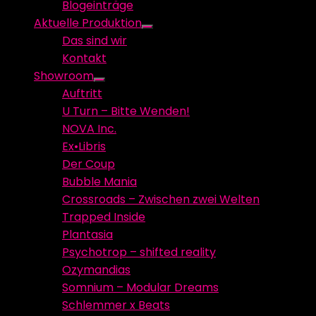
Blogeinträge
menu
Aktuelle Produktion
Show
Das sind wir
sub
Kontakt
menu
Showroom
Show
Auftritt
sub
U Turn – Bitte Wenden!
menu
NOVA Inc.
Ex•Libris
Der Coup
Bubble Mania
Crossroads – Zwischen zwei Welten
Trapped Inside
Plantasia
Psychotrop – shifted reality
Ozymandias
Somnium – Modular Dreams
Schlemmer x Beats