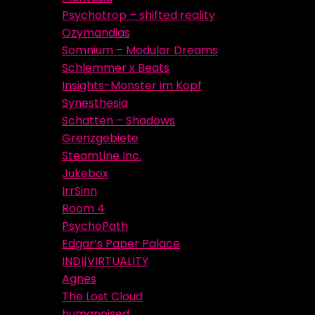
Psychotrop – shifted reality
Ozymandias
Somnium – Modular Dreams
Schlemmer x Beats
Insights-Monster im Kopf
Synesthesia
Schatten – Shadows
Grenzgebiete
SteamLine Inc.
Jukebox
IrrSinn
Room 4
PsychoPath
Edgar’s Paper Palace
INDI|VIRTUALITY
Agnes
The Lost Cloud
humanoised