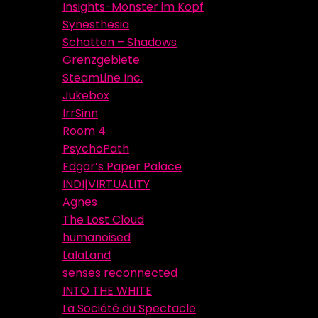
Insights-Monster im Kopf
Synesthesia
Schatten – Shadows
Grenzgebiete
SteamLine Inc.
Jukebox
IrrSinn
Room 4
PsychoPath
Edgar’s Paper Palace
INDI|VIRTUALITY
Agnes
The Lost Cloud
humanoised
LalaLand
senses reconnected
INTO THE WHITE
La Société du Spectacle