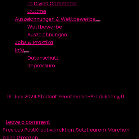
La Divina Commedia
CUCme
Auszeichnungen & Wettbewerbe
Show
Wettbewerbe
sub
Auszeichnungen
menu
Jobs & Praktika
Info
Show
Datenschutz
sub
Impressum
menu
image-89
Posted
Author
19. Juni 2024
Student Eventmedia-Produktion
0
on
Leave a comment
Beitragsnavigation
Previous Post
Kreativdirektion: Setzt eurem Märchen
keine Grenzen