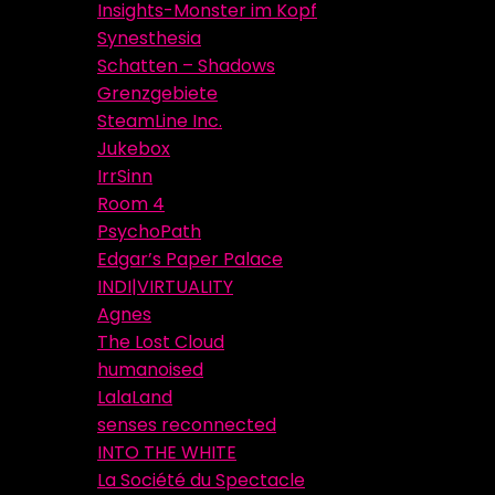
Insights-Monster im Kopf
Synesthesia
Schatten – Shadows
Grenzgebiete
SteamLine Inc.
Jukebox
IrrSinn
Room 4
PsychoPath
Edgar’s Paper Palace
INDI|VIRTUALITY
Agnes
The Lost Cloud
humanoised
LalaLand
senses reconnected
INTO THE WHITE
La Société du Spectacle