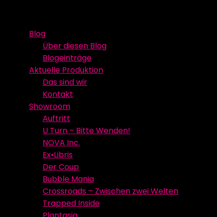
Skip
Event Media/Spatial Experience
Studioproduktion
to
Blog
content
Über diesen Blog
Blogeinträge
Aktuelle Produktion
Das sind wir
Kontakt
Showroom
Auftritt
U Turn – Bitte Wenden!
NOVA Inc.
Ex•Libris
Der Coup
Bubble Mania
Crossroads – Zwischen zwei Welten
Trapped Inside
Plantasia