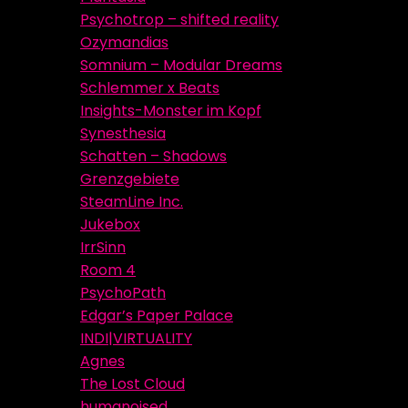
Psychotrop – shifted reality
Ozymandias
Somnium – Modular Dreams
Schlemmer x Beats
Insights-Monster im Kopf
Synesthesia
Schatten – Shadows
Grenzgebiete
SteamLine Inc.
Jukebox
IrrSinn
Room 4
PsychoPath
Edgar’s Paper Palace
INDI|VIRTUALITY
Agnes
The Lost Cloud
humanoised