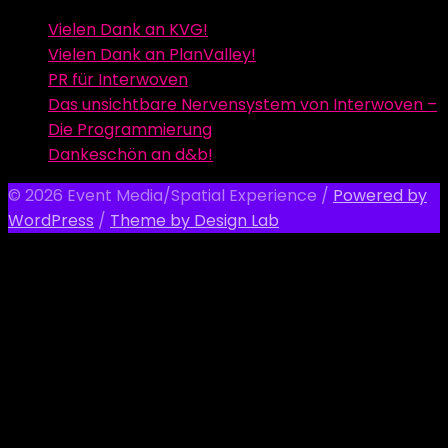
Vielen Dank an KVG!
Vielen Dank an PlanValley!
PR für Interwoven
Das unsichtbare Nervensystem von Interwoven –
Die Programmierung
Dankeschön an d&b!
© 2026 Event Media/Spatial Experience
/
Powered by
WordPress
/
Theme by Design Lab