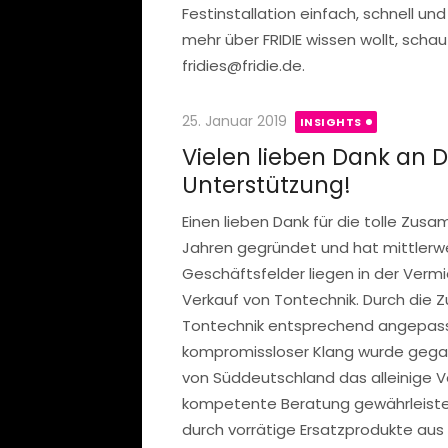
Festinstallation einfach, schnell u
mehr über FRIDIE wissen wollt, scha
fridies@fridie.de.
Posted
25. Januar 2019
INSIGHTS
on
Vielen lieben Dank an D
Unterstützung!
Einen lieben Dank für die tolle Zus
Jahren gegründet und hat mittlerwei
Geschäftsfelder liegen in der Verm
Verkauf von Tontechnik. Durch die
Tontechnik entsprechend angepasst
kompromissloser Klang wurde gega
von Süddeutschland das alleinige V
kompetente Beratung gewährleistet w
durch vorrätige Ersatzprodukte au