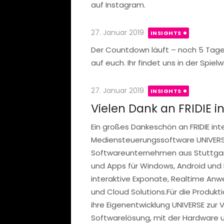
auf Instagram.
Posted
27. Januar 2019
INSIGHTS
on
Der Countdown läuft – noch 5 Tage 
auf euch. Ihr findet uns in der Spielw
Posted
27. Januar 2019
INSIGHTS
on
Vielen Dank an FRIDIE in
Ein großes Dankeschön an FRIDIE inte
Mediensteuerungssoftware UNIVERSE u
Softwareunternehmen aus Stuttgart
und Apps für Windows, Android und I
interaktive Exponate, Realtime Anw
und Cloud Solutions.Für die Produkti
ihre Eigenentwicklung UNIVERSE zur 
Softwarelösung, mit der Hardware 