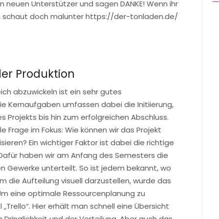
en neuen Unterstützer und sagen DANKE! Wenn ihr
, schaut doch malunter https://der-tonladen.de/
er Produktion
ich abzuwickeln ist ein sehr gutes
e Kernaufgaben umfassen dabei die Initiierung,
s Projekts bis hin zum erfolgreichen Abschluss.
le Frage im Fokus: Wie können wir das Projekt
sieren? Ein wichtiger Faktor ist dabei die richtige
Dafür haben wir am Anfang des Semesters die
n Gewerke unterteilt. So ist jedem bekannt, wo
m die Aufteilung visuell darzustellen, wurde das
Um eine optimale Ressourcenplanung zu
„Trello“. Hier erhält man schnell eine Übersicht
Dringlichkeit und der Verteilung. Aber auch das