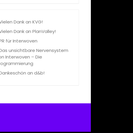
Vielen Dank an KVG!
Vielen Dank an PlanValley!
PR für Interwoven
Das unsichtbare Nervensystem
on Interwoven – Die
rogrammierung
Dankeschön an d&b!