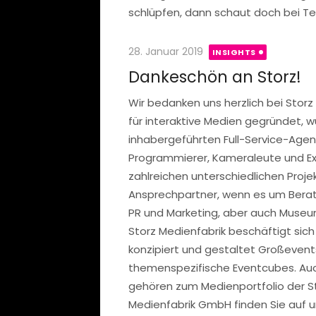
schlüpfen, dann schaut doch bei T
Posted
28. Januar 2019
INSIGHTS
on
Dankeschön an Storz!
Wir bedanken uns herzlich bei Storz
für interaktive Medien gegründet, wu
inhabergeführten Full-Service-Agen
Programmierer, Kameraleute und Ex
zahlreichen unterschiedlichen Projek
Ansprechpartner, wenn es um Beratu
PR und Marketing, aber auch Museu
Storz Medienfabrik beschäftigt sic
konzipiert und gestaltet Großevent
themenspezifische Eventcubes. Auc
gehören zum Medienportfolio der St
Medienfabrik GmbH finden Sie auf 