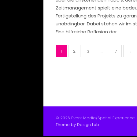
Zeitmanagement spielt eine bedeut
Fertigstellung des Projekts zu gara
unabdingbar. Dabei stehen wir im s
Eine hilfreiche Reflexion der...
Seitennummerierung
1
2
3
…
7
→
der
Beiträge
© 2026 Event Media/Spatial Experience
Theme by Design Lab