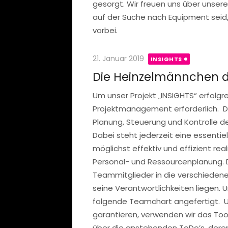
gesorgt. Wir freuen uns über unser
auf der Suche nach Equipment seid
vorbei.
Posted
21. Januar 2019
INSIGHTS
on
Die Heinzelmännchen d
Um unser Projekt „INSIGHTS“ erfolgre
Projektmanagement erforderlich. Di
Planung, Steuerung und Kontrolle de
Dabei steht jederzeit eine essentiel
möglichst effektiv und effizient reali
Personal- und Ressourcenplanung. 
Teammitglieder in die verschiedene
seine Verantwortlichkeiten liegen. U
folgende Teamchart angefertigt. 
garantieren, verwenden wir das Tool 
über die anstehenden ToDo’s, deren 