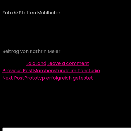
Foto © Steffen Mühlhöfer
Wir waren sehr gespannt, wie die Kinder auf uns
reagieren und mitmachen. Letztendlich hat alles sehr
gut geklappt!
Beitrag von Kathrin Meier
Category:
LalaLand
Leave a comment
Beitragsnavigation
Previous Post
Märchenstunde im Tonstudio
Next Post
Prototyp erfolgreich getestet
Schreibe einen Kommentar
Deine E-Mail-Adresse wird nicht veröffentlicht.
Erforderliche Felder sind mit
*
markiert
Kommentar
*