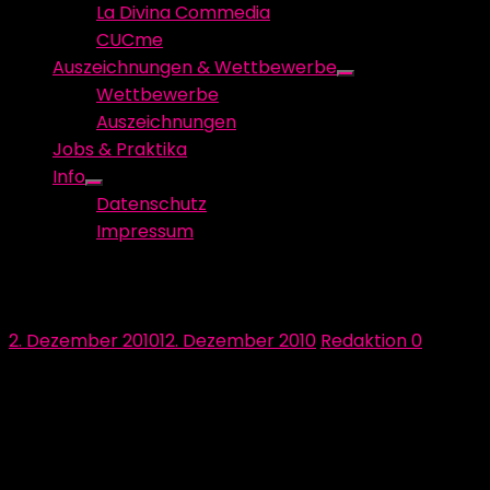
La Divina Commedia
CUCme
Auszeichnungen & Wettbewerbe
Show
Wettbewerbe
sub
Auszeichnungen
menu
Jobs & Praktika
Info
Show
Datenschutz
sub
Impressum
menu
Kinderportraits im Kasten!
Posted
Author
2. Dezember 2010
12. Dezember 2010
Redaktion
0
on
Die Fotografie spielt in unserer Installation “LalaLand”
eine große Rolle, auf sie wird das Augenmerk im
Eingangsbereich zu den interaktiven Räumen
gerichtet.