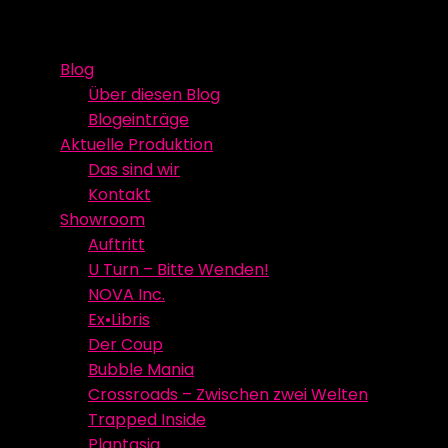
Skip
Event Media/Spatial Experience
Studioproduktion
to
Blog
content
Über diesen Blog
Blogeinträge
Aktuelle Produktion
Das sind wir
Kontakt
Showroom
Auftritt
U Turn – Bitte Wenden!
NOVA Inc.
Ex•Libris
Der Coup
Bubble Mania
Crossroads – Zwischen zwei Welten
Trapped Inside
Plantasia