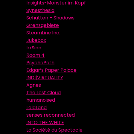
Insights-Monster im Kopf
Synesthesia
Schatten – Shadows
Grenzgebiete
SteamLine Inc.
Jukebox
IrrSinn
Room 4
PsychoPath
Edgar’s Paper Palace
INDI|VIRTUALITY
Agnes
The Lost Cloud
humanoised
LalaLand
senses reconnected
INTO THE WHITE
La Société du Spectacle