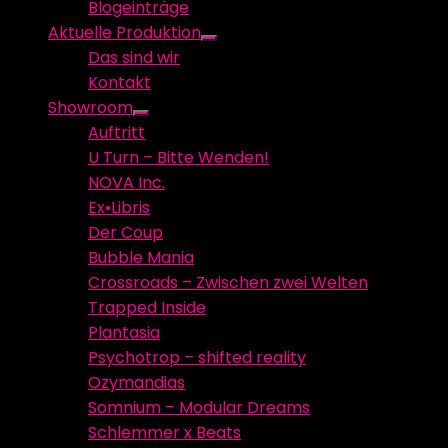
Blogeinträge
menu
Aktuelle Produktion
Show
Das sind wir
sub
Kontakt
menu
Showroom
Show
Auftritt
sub
U Turn – Bitte Wenden!
menu
NOVA Inc.
Ex•Libris
Der Coup
Bubble Mania
Crossroads – Zwischen zwei Welten
Trapped Inside
Plantasia
Psychotrop – shifted reality
Ozymandias
Somnium – Modular Dreams
Schlemmer x Beats