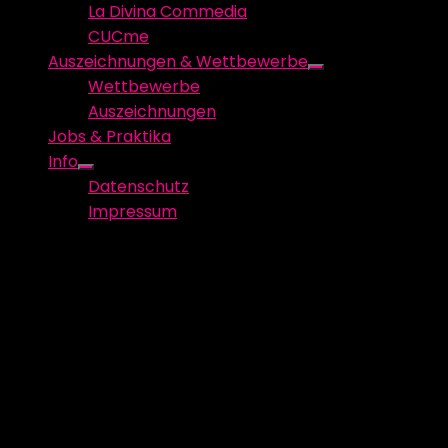
La Divina Commedia
CUCme
Auszeichnungen & Wettbewerbe
Show
Wettbewerbe
sub
Auszeichnungen
menu
Jobs & Praktika
Info
Show
Datenschutz
sub
Impressum
menu
Teamfotos_StuPro_Nils-1
Schreibe einen Kommentar
Deine E-Mail-Adresse wird nicht veröffentlicht.
Erforderliche Felder sind mit
*
markiert