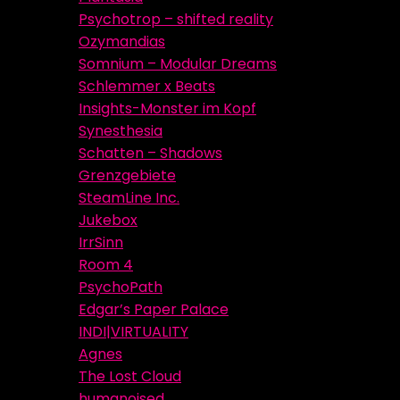
Psychotrop – shifted reality
Ozymandias
Somnium – Modular Dreams
Schlemmer x Beats
Insights-Monster im Kopf
Synesthesia
Schatten – Shadows
Grenzgebiete
SteamLine Inc.
Jukebox
IrrSinn
Room 4
PsychoPath
Edgar’s Paper Palace
INDI|VIRTUALITY
Agnes
The Lost Cloud
humanoised