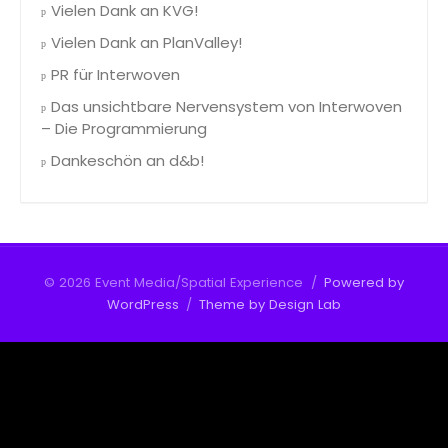
Vielen Dank an KVG!
Vielen Dank an PlanValley!
PR für Interwoven
Das unsichtbare Nervensystem von Interwoven
– Die Programmierung
Dankeschön an d&b!
© 2026 Event Media/Spatial Experience
/
Powered by
WordPress
/
Theme by Design Lab