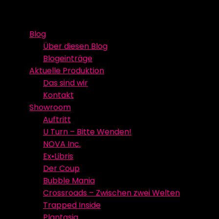
Skip
Event Media/Spatial Experience
Studioproduktion
to
Blog
content
Über diesen Blog
Blogeinträge
Aktuelle Produktion
Das sind wir
Kontakt
Showroom
Auftritt
U Turn – Bitte Wenden!
NOVA Inc.
Ex•Libris
Der Coup
Bubble Mania
Crossroads – Zwischen zwei Welten
Trapped Inside
Plantasia