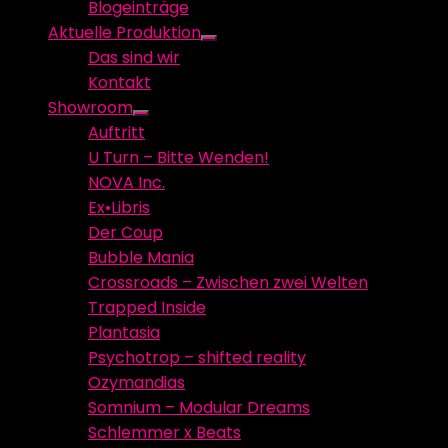
Blogeinträge
menu
Aktuelle Produktion
Show
Das sind wir
sub
Kontakt
menu
Showroom
Show
Auftritt
sub
U Turn – Bitte Wenden!
menu
NOVA Inc.
Ex•Libris
Der Coup
Bubble Mania
Crossroads – Zwischen zwei Welten
Trapped Inside
Plantasia
Psychotrop – shifted reality
Ozymandias
Somnium – Modular Dreams
Schlemmer x Beats