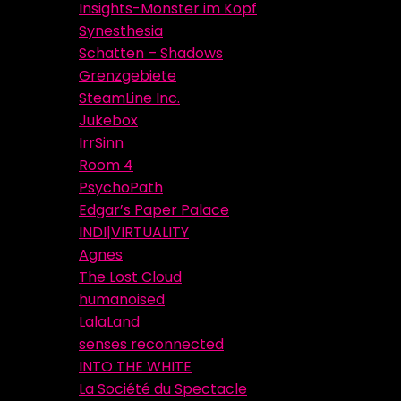
Insights-Monster im Kopf
Synesthesia
Schatten – Shadows
Grenzgebiete
SteamLine Inc.
Jukebox
IrrSinn
Room 4
PsychoPath
Edgar’s Paper Palace
INDI|VIRTUALITY
Agnes
The Lost Cloud
humanoised
LalaLand
senses reconnected
INTO THE WHITE
La Société du Spectacle