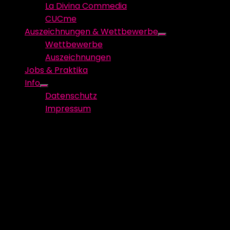
La Divina Commedia
CUCme
Auszeichnungen & Wettbewerbe
Show
Wettbewerbe
sub
Auszeichnungen
menu
Jobs & Praktika
Info
Show
Datenschutz
sub
Impressum
menu
20240608_loorbeeren_bubble-
maina_ADC_bronze-1
Schreibe einen Kommentar
Deine E-Mail-Adresse wird nicht veröffentlicht.