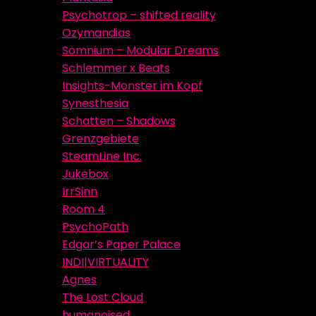
Psychotrop – shifted reality
Ozymandias
Somnium – Modular Dreams
Schlemmer x Beats
Insights-Monster im Kopf
Synesthesia
Schatten – Shadows
Grenzgebiete
SteamLine Inc.
Jukebox
IrrSinn
Room 4
PsychoPath
Edgar’s Paper Palace
INDI|VIRTUALITY
Agnes
The Lost Cloud
humanoised