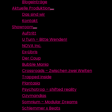
Blogeinträge
menu
Aktuelle Produktion
Show
Das sind wir
sub
Kontakt
menu
Showroom
Show
Auftritt
sub
U Turn – Bitte Wenden!
menu
NOVA Inc.
Ex•Libris
Der Coup
Bubble Mania
Crossroads – Zwischen zwei Welten
Trapped Inside
Plantasia
Psychotrop – shifted reality
Ozymandias
Somnium – Modular Dreams
Schlemmer x Beats