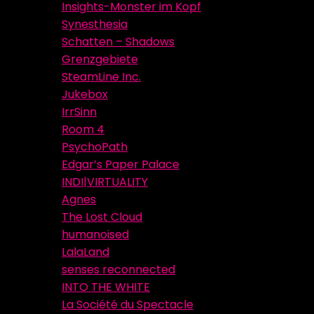
Insights-Monster im Kopf
Synesthesia
Schatten – Shadows
Grenzgebiete
SteamLine Inc.
Jukebox
IrrSinn
Room 4
PsychoPath
Edgar’s Paper Palace
INDI|VIRTUALITY
Agnes
The Lost Cloud
humanoised
LalaLand
senses reconnected
INTO THE WHITE
La Société du Spectacle