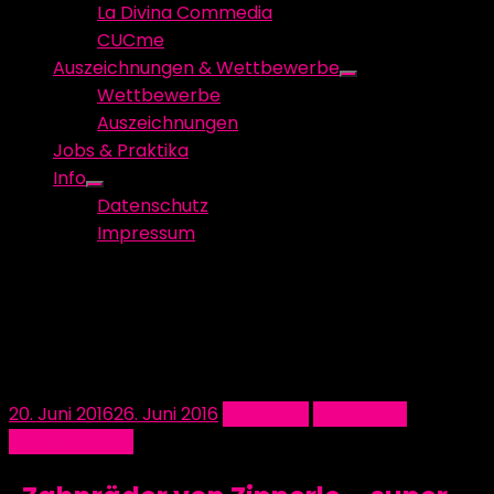
La Divina Commedia
CUCme
Auszeichnungen & Wettbewerbe
Show
Wettbewerbe
sub
Auszeichnungen
menu
Jobs & Praktika
Info
Show
Datenschutz
sub
Impressum
menu
Schlagwort:
Antriebstechnik
Posted
20. Juni 2016
26. Juni 2016
Allgemein
Sponsoren
on
SteamLine Inc.