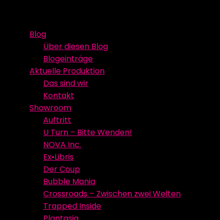
Skip
Event Media/Spatial Experience
Studioproduktion
to
Blog
content
Über diesen Blog
Blogeinträge
Aktuelle Produktion
Das sind wir
Kontakt
Showroom
Auftritt
U Turn – Bitte Wenden!
NOVA Inc.
Ex•Libris
Der Coup
Bubble Mania
Crossroads – Zwischen zwei Welten
Trapped Inside
Plantasia