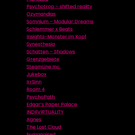
Psychotrop – shifted reality
Ozymandias
Somnium – Modular Dreams
Schlemmer x Beats
Insights-Monster im Kopf
Synesthesia
Schatten – Shadows
Grenzgebiete
SteamLine Inc.
Jukebox
IrrSinn
Room 4
PsychoPath
Edgar’s Paper Palace
INDI|VIRTUALITY
Agnes
The Lost Cloud
humanoised