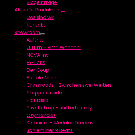
Blogeinträge
menu
Aktuelle Produktion
Show
Das sind wir
sub
Kontakt
menu
Showroom
Show
Auftritt
sub
U Turn – Bitte Wenden!
menu
NOVA Inc.
Ex•Libris
Der Coup
Bubble Mania
Crossroads – Zwischen zwei Welten
Trapped Inside
Plantasia
Psychotrop – shifted reality
Ozymandias
Somnium – Modular Dreams
Schlemmer x Beats