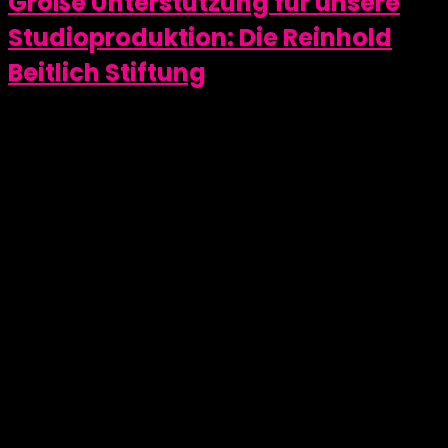
Große Unterstützung für unsere
Studioproduktion: Die Reinhold
Beitlich Stiftung
Wir haben uns sehr gefreut als bekannt wurde, dass
die Reinhold Beitlich Stiftung unsere Event Media
Produktion erneut unterstützen möchte. Denn
die Reinhold Beitlich Stiftung hatte uns schon im
letzten Semester bei der Umsetzung von SteamLine
Inc. unterstützt. Die Reinhold Beitlich Stiftung geht auf
die Initiative der Eheleute Beitlich zurück, die sich 1983
vom größten Teil ihres privaten Vermögens trennten,
um mit dem Kapital die Stiftung zu gründen. Die
Stiftung verkörpert innerhalb der weltweit operativen
Tübinger CHT/BEZEMA-Unternehmensgruppe die
gemeinnützigen und sozialen Bestrebungen des
Firmengründers. Unter dem Leitsatz „Helfen gehört
zum Leben!“ fördert die Stiftung vor allem Kinder und