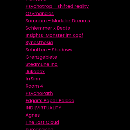
Psychotrop – shifted reality
Ozymandias
Somnium – Modular Dreams
Schlemmer x Beats
Insights-Monster im Kopf
Synesthesia
Schatten – Shadows
Grenzgebiete
SteamLine Inc.
Jukebox
IrrSinn
Room 4
PsychoPath
Edgar’s Paper Palace
INDI|VIRTUALITY
Agnes
The Lost Cloud
humanoised