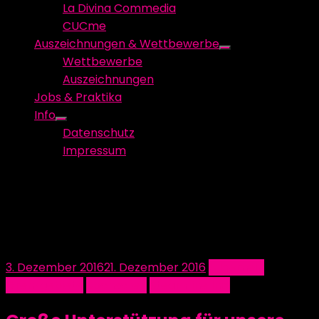
La Divina Commedia
CUCme
Auszeichnungen & Wettbewerbe
Show
Wettbewerbe
sub
Auszeichnungen
menu
Jobs & Praktika
Info
Show
Datenschutz
sub
Impressum
menu
Schlagwort:
Reinhold
Beitlich Stiftung
Posted
3. Dezember 2016
21. Dezember 2016
Allgemein
on
Grenzgebiete
Sponsoren
SteamLine Inc.