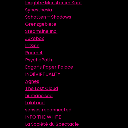
Insights-Monster im Kopf
Synesthesia
Schatten – Shadows
Grenzgebiete
SteamLine Inc.
Jukebox
IrrSinn
Room 4
PsychoPath
Edgar’s Paper Palace
INDI|VIRTUALITY
Agnes
The Lost Cloud
humanoised
LalaLand
senses reconnected
INTO THE WHITE
La Société du Spectacle