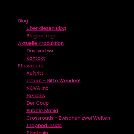
Skip
Event Media/Spatial Experience
Studioproduktion
to
Blog
content
Über diesen Blog
Blogeinträge
Aktuelle Produktion
Das sind wir
Kontakt
Showroom
Auftritt
U Turn – Bitte Wenden!
NOVA Inc.
Ex•Libris
Der Coup
Bubble Mania
Crossroads – Zwischen zwei Welten
Trapped Inside
Plantasia