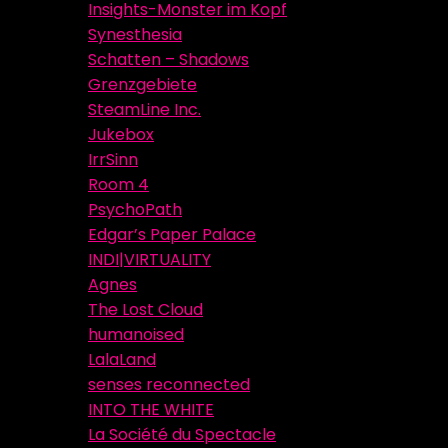
Insights-Monster im Kopf
Synesthesia
Schatten – Shadows
Grenzgebiete
SteamLine Inc.
Jukebox
IrrSinn
Room 4
PsychoPath
Edgar’s Paper Palace
INDI|VIRTUALITY
Agnes
The Lost Cloud
humanoised
LalaLand
senses reconnected
INTO THE WHITE
La Société du Spectacle