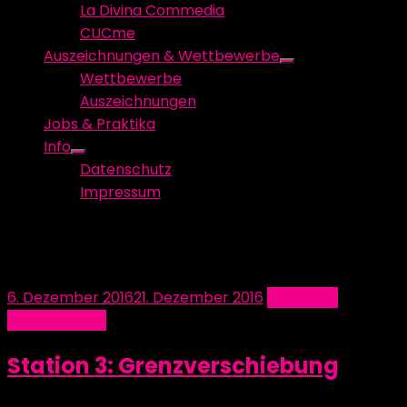
La Divina Commedia
CUCme
Auszeichnungen & Wettbewerbe
Show
Wettbewerbe
sub
Auszeichnungen
menu
Jobs & Praktika
Info
Show
Datenschutz
sub
Impressum
menu
Schlagwort:
Sinne
Posted
6. Dezember 2016
21. Dezember 2016
Allgemein
on
Grenzgebiete
Station 3: Grenzverschiebung