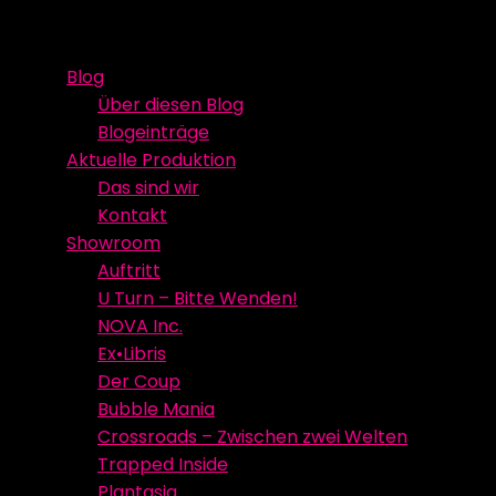
Skip
Event Media/Spatial Experience
Studioproduktion
to
Blog
content
Über diesen Blog
Blogeinträge
Aktuelle Produktion
Das sind wir
Kontakt
Showroom
Auftritt
U Turn – Bitte Wenden!
NOVA Inc.
Ex•Libris
Der Coup
Bubble Mania
Crossroads – Zwischen zwei Welten
Trapped Inside
Plantasia