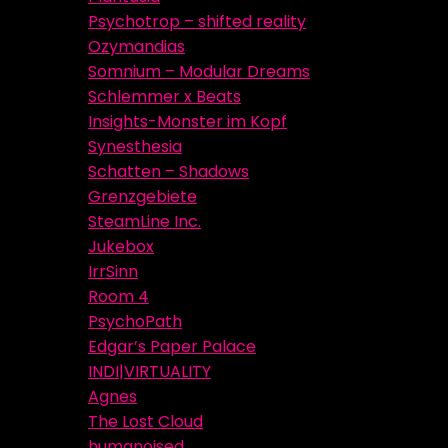
Psychotrop – shifted reality
Ozymandias
Somnium – Modular Dreams
Schlemmer x Beats
Insights-Monster im Kopf
Synesthesia
Schatten – Shadows
Grenzgebiete
SteamLine Inc.
Jukebox
IrrSinn
Room 4
PsychoPath
Edgar’s Paper Palace
INDI|VIRTUALITY
Agnes
The Lost Cloud
humanoised