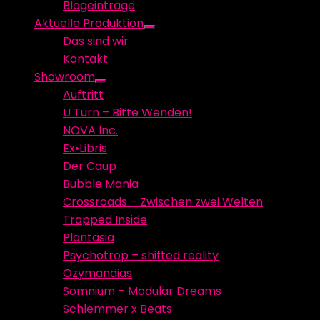
Blogeinträge
menu
Aktuelle Produktion
Show
Das sind wir
sub
Kontakt
menu
Showroom
Show
Auftritt
sub
U Turn – Bitte Wenden!
menu
NOVA Inc.
Ex•Libris
Der Coup
Bubble Mania
Crossroads – Zwischen zwei Welten
Trapped Inside
Plantasia
Psychotrop – shifted reality
Ozymandias
Somnium – Modular Dreams
Schlemmer x Beats