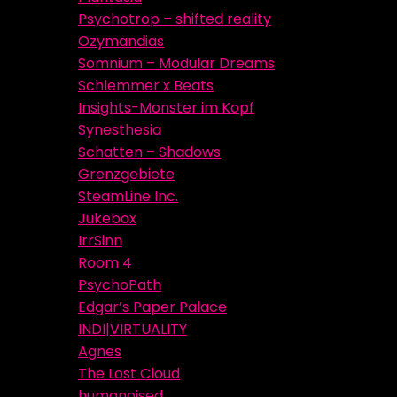
Psychotrop – shifted reality
Ozymandias
Somnium – Modular Dreams
Schlemmer x Beats
Insights-Monster im Kopf
Synesthesia
Schatten – Shadows
Grenzgebiete
SteamLine Inc.
Jukebox
IrrSinn
Room 4
PsychoPath
Edgar’s Paper Palace
INDI|VIRTUALITY
Agnes
The Lost Cloud
humanoised