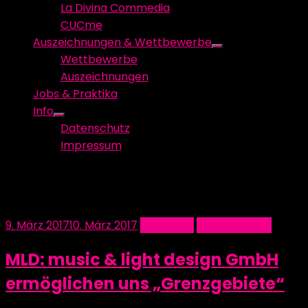
La Divina Commedia
CUCme
Auszeichnungen & Wettbewerbe
Show
Wettbewerbe
sub
Auszeichnungen
menu
Jobs & Praktika
Info
Show
Datenschutz
sub
Impressum
menu
Schlagwort:
Stationen
Posted
9. März 2017
10. März 2017
Allgemein
Grenzgebiete
on
MLD: music & light design GmbH
ermöglichen uns „Grenzgebiete“