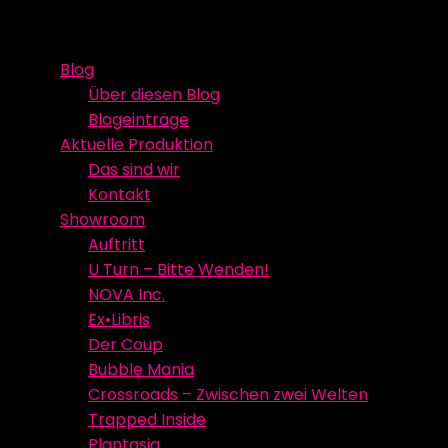
Skip
Event Media/Spatial Experience
Studioproduktion
to
Blog
content
Über diesen Blog
Blogeinträge
Aktuelle Produktion
Das sind wir
Kontakt
Showroom
Auftritt
U Turn – Bitte Wenden!
NOVA Inc.
Ex•Libris
Der Coup
Bubble Mania
Crossroads – Zwischen zwei Welten
Trapped Inside
Plantasia