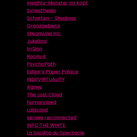
Insights-Monster im Kopf
Synesthesia
Schatten – Shadows
Grenzgebiete
SteamLine Inc.
Jukebox
IrrSinn
Room 4
PsychoPath
Edgar’s Paper Palace
INDI|VIRTUALITY
Agnes
The Lost Cloud
humanoised
LalaLand
senses reconnected
INTO THE WHITE
La Société du Spectacle