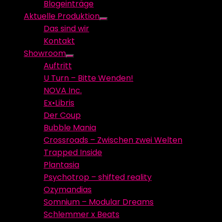
Blogeinträge
menu
Aktuelle Produktion
Show
Das sind wir
sub
Kontakt
menu
Showroom
Show
Auftritt
sub
U Turn – Bitte Wenden!
menu
NOVA Inc.
Ex•Libris
Der Coup
Bubble Mania
Crossroads – Zwischen zwei Welten
Trapped Inside
Plantasia
Psychotrop – shifted reality
Ozymandias
Somnium – Modular Dreams
Schlemmer x Beats