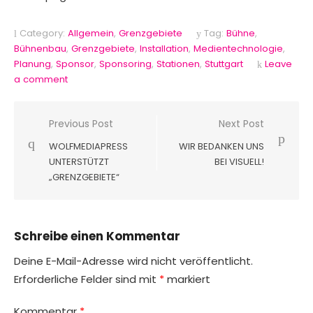
Category:
Allgemein
,
Grenzgebiete
Tag:
Bühne
,
Bühnenbau
,
Grenzgebiete
,
Installation
,
Medientechnologie
,
Planung
,
Sponsor
,
Sponsoring
,
Stationen
,
Stuttgart
Leave
a comment
Beitragsnavigation
Previous Post
Next Post
WOLFMEDIAPRESS
WIR BEDANKEN UNS
UNTERSTÜTZT
BEI VISUELL!
„GRENZGEBIETE“
Schreibe einen Kommentar
Deine E-Mail-Adresse wird nicht veröffentlicht.
Erforderliche Felder sind mit
*
markiert
Kommentar
*