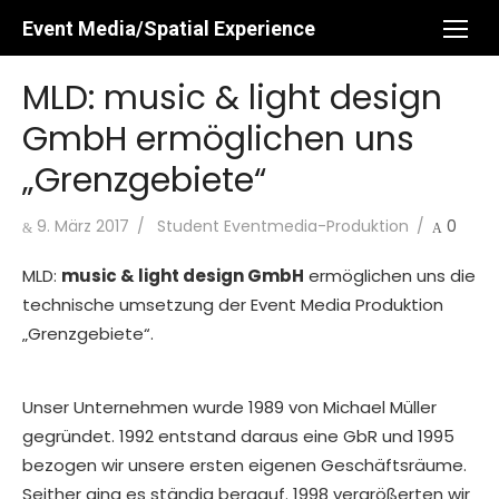
Skip
Event Media/Spatial Experience
to
content
MLD: music & light design
GmbH ermöglichen uns
„Grenzgebiete“
Posted
Author
9. März 2017
Student Eventmedia-Produktion
0
on
MLD:
music & light design GmbH
ermöglichen uns die
technische umsetzung der Event Media Produktion
„Grenzgebiete“.
Unser Unternehmen wurde 1989 von Michael Müller
gegründet. 1992 entstand daraus eine GbR und 1995
bezogen wir unsere ersten eigenen Geschäftsräume.
Seither ging es ständig bergauf. 1998 vergrößerten wir