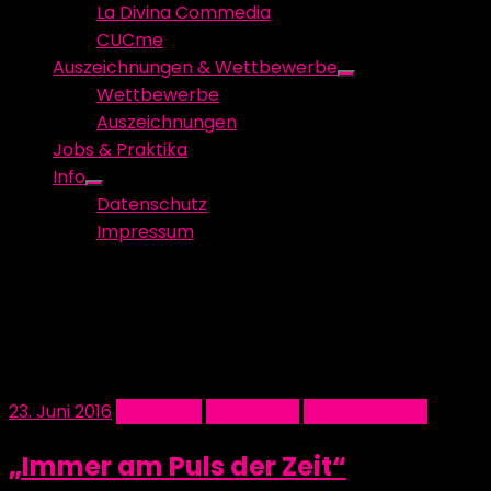
La Divina Commedia
CUCme
Auszeichnungen & Wettbewerbe
Show
Wettbewerbe
sub
Auszeichnungen
menu
Jobs & Praktika
Info
Show
Datenschutz
sub
Impressum
menu
Schlagwort:
Werbeagentur
Posted
23. Juni 2016
Allgemein
Sponsoren
SteamLine Inc.
on
„Immer am Puls der Zeit“