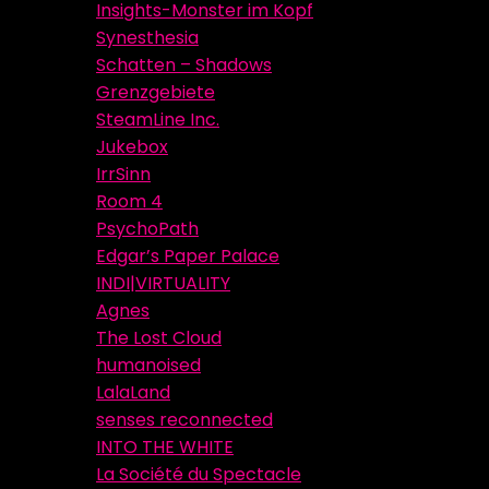
Insights-Monster im Kopf
Synesthesia
Schatten – Shadows
Grenzgebiete
SteamLine Inc.
Jukebox
IrrSinn
Room 4
PsychoPath
Edgar’s Paper Palace
INDI|VIRTUALITY
Agnes
The Lost Cloud
humanoised
LalaLand
senses reconnected
INTO THE WHITE
La Société du Spectacle