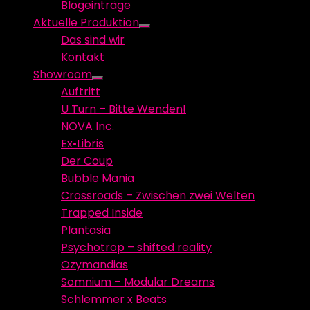
Blogeinträge
menu
Aktuelle Produktion
Show
Das sind wir
sub
Kontakt
menu
Showroom
Show
Auftritt
sub
U Turn – Bitte Wenden!
menu
NOVA Inc.
Ex•Libris
Der Coup
Bubble Mania
Crossroads – Zwischen zwei Welten
Trapped Inside
Plantasia
Psychotrop – shifted reality
Ozymandias
Somnium – Modular Dreams
Schlemmer x Beats