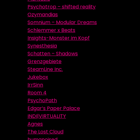
Psychotrop – shifted reality
Ozymandias
Somnium – Modular Dreams
Schlemmer x Beats
Insights-Monster im Kopf
Synesthesia
Schatten – Shadows
Grenzgebiete
SteamLine Inc.
Jukebox
IrrSinn
Room 4
PsychoPath
Edgar’s Paper Palace
INDI|VIRTUALITY
Agnes
The Lost Cloud
humanoised