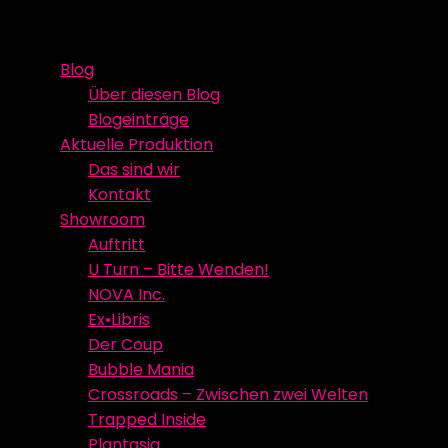
Skip
Event Media/Spatial Experience
Studioproduktion
to
Blog
content
Über diesen Blog
Blogeinträge
Aktuelle Produktion
Das sind wir
Kontakt
Showroom
Auftritt
U Turn – Bitte Wenden!
NOVA Inc.
Ex•Libris
Der Coup
Bubble Mania
Crossroads – Zwischen zwei Welten
Trapped Inside
Plantasia