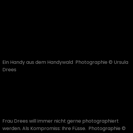
Wir möchten uns an dieser Stelle noch einmal bei allen
Sponsoren, unseren Familien und Freunden und allen
Helfern für die großartige Unterstützung bedanken.
Ohne diese hätten wir unser Konzept nicht in die
Realität umsetzen können.
Ein Handy aus dem Handywald Photographie © Ursula
Drees
Unser besonderer Dank gilt auch Frau Drees und Herrn
Mühlhöfer, die uns während des Semesters intensiv
betreut haben und mit Rat und Tat zur Seite standen.
Frau Drees will immer nicht gerne photographiert
werden. Als Kompromiss: Ihre Füsse. Photographie ©