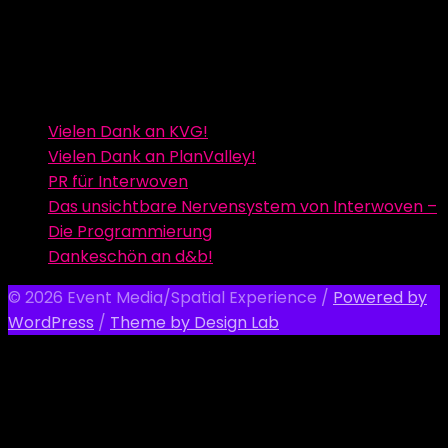
Vielen Dank an KVG!
Vielen Dank an PlanValley!
PR für Interwoven
Das unsichtbare Nervensystem von Interwoven –
Die Programmierung
Dankeschön an d&b!
© 2026 Event Media/Spatial Experience
/
Powered by
WordPress
/
Theme by Design Lab