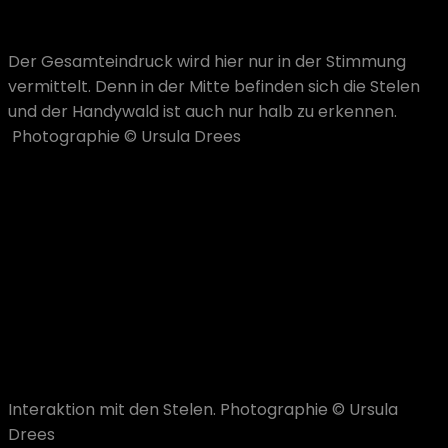
Der Gesamteindruck wird hier nur in der Stimmung
vermittelt. Denn in der Mitte befinden sich die Stelen
und der Handywald ist auch nur halb zu erkennen.
Photographie © Ursula Drees
Wir blicken zurück auf ein Semester voll intensiver
Arbeit, mit vielen Höhen und Tiefen, das für uns alle
eine ganz besondere Erfahrung darstellte. Nach fünf
Stunden Vorstellung und 700 Besuchern, die uns viel
Lob und positives Feedback entgegenbrachten,
endete zusammen mit der MediaNight auch unser
Projekt.
Interaktion mit den Stelen. Photographie © Ursula
Drees