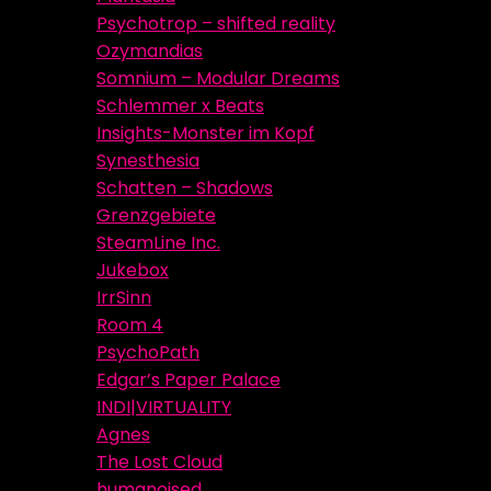
Psychotrop – shifted reality
Ozymandias
Somnium – Modular Dreams
Schlemmer x Beats
Insights-Monster im Kopf
Synesthesia
Schatten – Shadows
Grenzgebiete
SteamLine Inc.
Jukebox
IrrSinn
Room 4
PsychoPath
Edgar’s Paper Palace
INDI|VIRTUALITY
Agnes
The Lost Cloud
humanoised