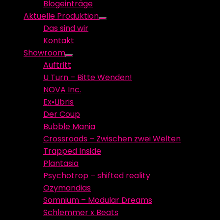
Blogeinträge
menu
Aktuelle Produktion
Show
Das sind wir
sub
Kontakt
menu
Showroom
Show
Auftritt
sub
U Turn – Bitte Wenden!
menu
NOVA Inc.
Ex•Libris
Der Coup
Bubble Mania
Crossroads – Zwischen zwei Welten
Trapped Inside
Plantasia
Psychotrop – shifted reality
Ozymandias
Somnium – Modular Dreams
Schlemmer x Beats