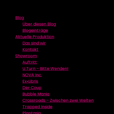
Skip
Event Media/Spatial Experience
Studioproduktion
to
Blog
content
Über diesen Blog
Blogeinträge
Aktuelle Produktion
Das sind wir
Kontakt
Showroom
Auftritt
U Turn – Bitte Wenden!
NOVA Inc.
Ex•Libris
Der Coup
Bubble Mania
Crossroads – Zwischen zwei Welten
Trapped Inside
Plantasia