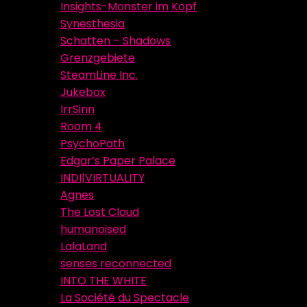
Insights-Monster im Kopf
Synesthesia
Schatten – Shadows
Grenzgebiete
SteamLine Inc.
Jukebox
IrrSinn
Room 4
PsychoPath
Edgar’s Paper Palace
INDI|VIRTUALITY
Agnes
The Lost Cloud
humanoised
LalaLand
senses reconnected
INTO THE WHITE
La Société du Spectacle