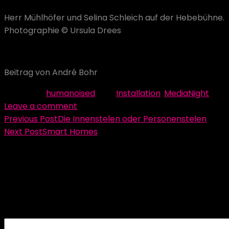
Herr Mühlhöfer und Selina Schleich auf der Hebebühne.
Photographie © Ursula Drees
Materialwert: ca. 80.000 Euro.
Beitrag von André Bohr
Category:
humanoised
Tag:
Installation
,
MediaNight
Leave a comment
Beitragsnavigation
Previous Post
Die Innenstelen oder Personenstelen
Next Post
Smart Homes
Schreibe einen Kommentar
Deine E-Mail-Adresse wird nicht veröffentlicht.
Erforderliche Felder sind mit
*
markiert
Kommentar
*