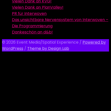
Vielen Dank an KVG!
Vielen Dank an PlanValley!
PR für Interwoven
Das unsichtbare Nervensystem von Interwoven –
Die Programmierung
Dankeschön an d&b!
© 2026 Event Media/Spatial Experience
/
Powered by
WordPress
/
Theme by Design Lab