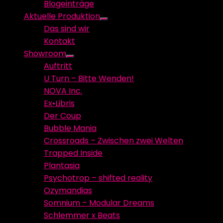
Blogeinträge
menu
Aktuelle Produktion
Show
Das sind wir
sub
Kontakt
menu
Showroom
Show
Auftritt
sub
U Turn – Bitte Wenden!
menu
NOVA Inc.
Ex•Libris
Der Coup
Bubble Mania
Crossroads – Zwischen zwei Welten
Trapped Inside
Plantasia
Psychotrop – shifted reality
Ozymandias
Somnium – Modular Dreams
Schlemmer x Beats