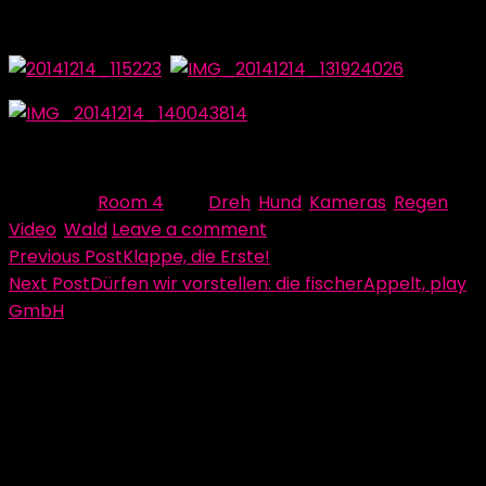
aber natürlich für euch:
Beitrag von Tobias (2) Paulus
Category:
Room 4
Tag:
Dreh
,
Hund
,
Kameras
,
Regen
,
Video
,
Wald
Leave a comment
Beitragsnavigation
Previous Post
Klappe, die Erste!
Next Post
Dürfen wir vorstellen: die fischerAppelt, play
GmbH
Schreibe einen Kommentar
Deine E-Mail-Adresse wird nicht veröffentlicht.
Erforderliche Felder sind mit
*
markiert
Kommentar
*