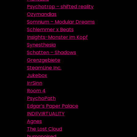
Psychotrop – shifted reality
Ozymandias
Somnium – Modular Dreams
Schlemmer x Beats
Insights-Monster im Kopf
Synesthesia
Schatten – Shadows
Grenzgebiete
SteamLine Inc.
Jukebox
IrrSinn
Room 4
PsychoPath
Edgar’s Paper Palace
INDI|VIRTUALITY
Agnes
The Lost Cloud
humanoised