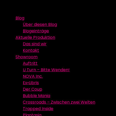
Skip
Event Media/Spatial Experience
Studioproduktion
to
Blog
content
Über diesen Blog
Blogeinträge
Aktuelle Produktion
Das sind wir
Kontakt
Showroom
Auftritt
U Turn – Bitte Wenden!
NOVA Inc.
Ex•Libris
Der Coup
Bubble Mania
Crossroads – Zwischen zwei Welten
Trapped Inside
Plantasia