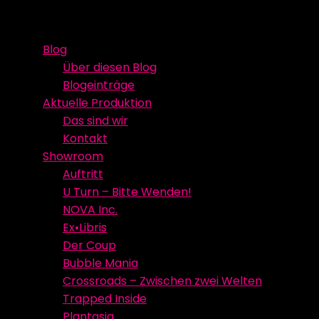
Skip
Event Media/Spatial Experience
Studioproduktion
to
Blog
content
Über diesen Blog
Blogeinträge
Aktuelle Produktion
Das sind wir
Kontakt
Showroom
Auftritt
U Turn – Bitte Wenden!
NOVA Inc.
Ex•Libris
Der Coup
Bubble Mania
Crossroads – Zwischen zwei Welten
Trapped Inside
Plantasia