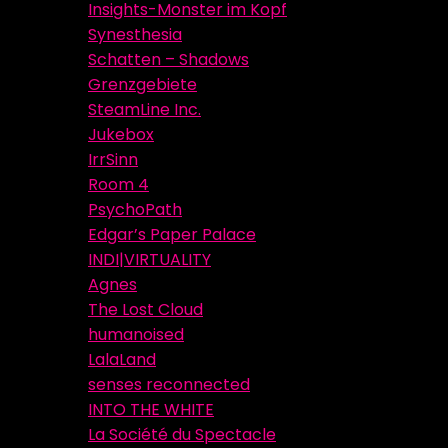
Insights-Monster im Kopf
Synesthesia
Schatten – Shadows
Grenzgebiete
SteamLine Inc.
Jukebox
IrrSinn
Room 4
PsychoPath
Edgar’s Paper Palace
INDI|VIRTUALITY
Agnes
The Lost Cloud
humanoised
LalaLand
senses reconnected
INTO THE WHITE
La Société du Spectacle