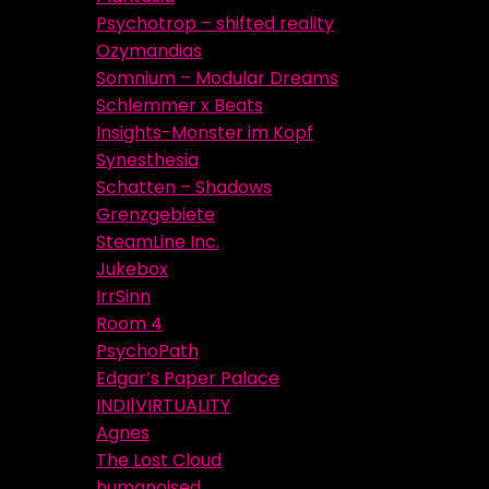
Psychotrop – shifted reality
Ozymandias
Somnium – Modular Dreams
Schlemmer x Beats
Insights-Monster im Kopf
Synesthesia
Schatten – Shadows
Grenzgebiete
SteamLine Inc.
Jukebox
IrrSinn
Room 4
PsychoPath
Edgar’s Paper Palace
INDI|VIRTUALITY
Agnes
The Lost Cloud
humanoised