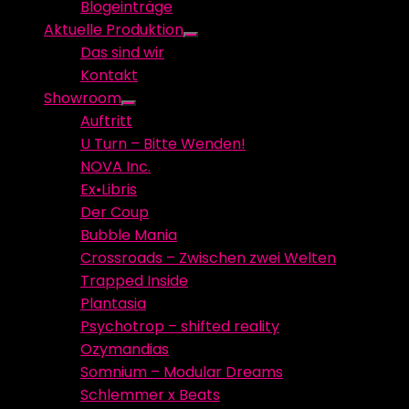
Blogeinträge
menu
Aktuelle Produktion
Show
Das sind wir
sub
Kontakt
menu
Showroom
Show
Auftritt
sub
U Turn – Bitte Wenden!
menu
NOVA Inc.
Ex•Libris
Der Coup
Bubble Mania
Crossroads – Zwischen zwei Welten
Trapped Inside
Plantasia
Psychotrop – shifted reality
Ozymandias
Somnium – Modular Dreams
Schlemmer x Beats