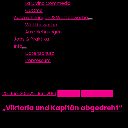
La Divina Commedia
CUCme
Auszeichnungen & Wettbewerbe
Show
Wettbewerbe
sub
Auszeichnungen
menu
Jobs & Praktika
Info
Show
Datenschutz
sub
Impressum
menu
Schlagwort:
Dreh
Posted
20. Juni 2016
22. Juni 2016
Allgemein
SteamLine Inc.
on
„Viktoria und Kapitän abgedreht“
Die Dreharbeiten vom Autopiloten Viktoria und dem Kapi