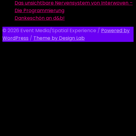
Das unsichtbare Nervensystem von Interwoven –
Die Programmierung
Dankeschön an d&b!
© 2026 Event Media/Spatial Experience
/
Powered by
WordPress
/
Theme by Design Lab