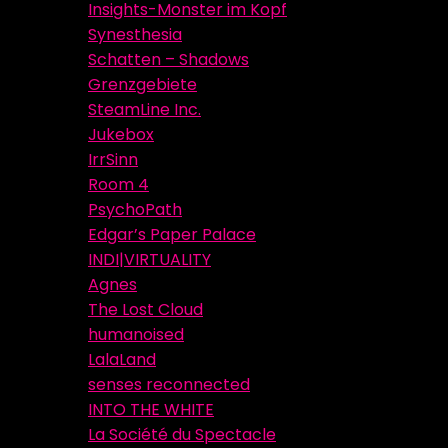
Insights-Monster im Kopf
Synesthesia
Schatten – Shadows
Grenzgebiete
SteamLine Inc.
Jukebox
IrrSinn
Room 4
PsychoPath
Edgar’s Paper Palace
INDI|VIRTUALITY
Agnes
The Lost Cloud
humanoised
LalaLand
senses reconnected
INTO THE WHITE
La Société du Spectacle