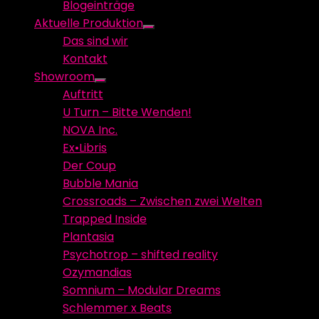
Blogeinträge
menu
Aktuelle Produktion
Show
Das sind wir
sub
Kontakt
menu
Showroom
Show
Auftritt
sub
U Turn – Bitte Wenden!
menu
NOVA Inc.
Ex•Libris
Der Coup
Bubble Mania
Crossroads – Zwischen zwei Welten
Trapped Inside
Plantasia
Psychotrop – shifted reality
Ozymandias
Somnium – Modular Dreams
Schlemmer x Beats