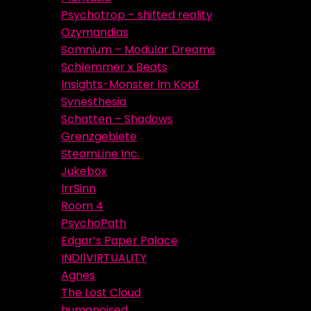
Psychotrop – shifted reality
Ozymandias
Somnium – Modular Dreams
Schlemmer x Beats
Insights-Monster im Kopf
Synesthesia
Schatten – Shadows
Grenzgebiete
SteamLine Inc.
Jukebox
IrrSinn
Room 4
PsychoPath
Edgar’s Paper Palace
INDI|VIRTUALITY
Agnes
The Lost Cloud
humanoised