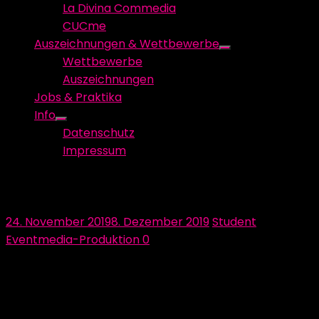
La Divina Commedia
CUCme
Auszeichnungen & Wettbewerbe
Show
Wettbewerbe
sub
Auszeichnungen
menu
Jobs & Praktika
Info
Show
Datenschutz
sub
Impressum
menu
Diskutieren, denken und Techno
Posted
Author
24. November 2019
8. Dezember 2019
Student
on
Eventmedia-Produktion
0
Diskutieren, denken und Techno „Es gibt schon ein Konzept?
Na super dann müssen wir ja nur noch ein paar Anpassungen
machen.”