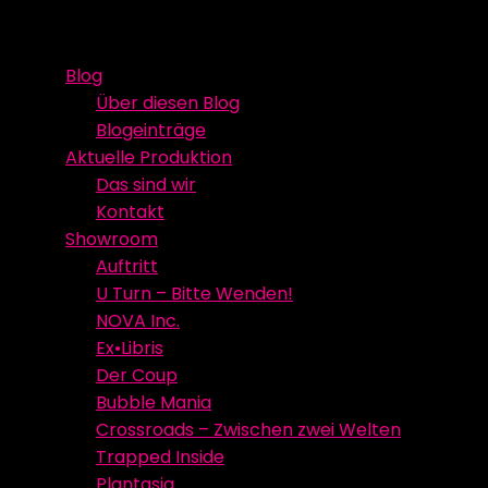
Skip
Event Media/Spatial Experience
Studioproduktion
to
Blog
content
Über diesen Blog
Blogeinträge
Aktuelle Produktion
Das sind wir
Kontakt
Showroom
Auftritt
U Turn – Bitte Wenden!
NOVA Inc.
Ex•Libris
Der Coup
Bubble Mania
Crossroads – Zwischen zwei Welten
Trapped Inside
Plantasia