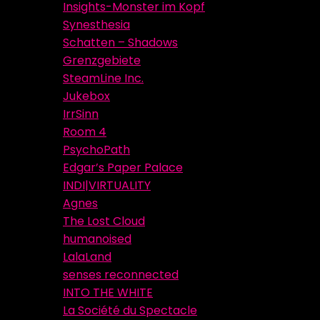
Insights-Monster im Kopf
Synesthesia
Schatten – Shadows
Grenzgebiete
SteamLine Inc.
Jukebox
IrrSinn
Room 4
PsychoPath
Edgar’s Paper Palace
INDI|VIRTUALITY
Agnes
The Lost Cloud
humanoised
LalaLand
senses reconnected
INTO THE WHITE
La Société du Spectacle