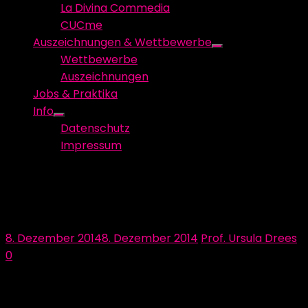
La Divina Commedia
CUCme
Auszeichnungen & Wettbewerbe
Show
Wettbewerbe
sub
Auszeichnungen
menu
Jobs & Praktika
Info
Show
Datenschutz
sub
Impressum
menu
Dürfen wir vorstellen: die August
Faller KG
Posted
Author
8. Dezember 2014
8. Dezember 2014
Prof. Ursula Drees
on
0
Nicht lange hat es gedauert bis auch ein zweiter
Sponsor uns seine Unterstützung zugesichert hat!