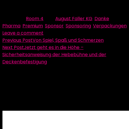
Beitrag von Anna Bertram
Category:
Room 4
Tag:
August Faller KG
,
Danke
,
Pharma
,
Premium
,
Sponsor
,
Sponsoring
,
Verpackungen
Leave a comment
Beitragsnavigation
Previous Post
Von Spiel, Spaß und Schmerzen
Next Post
Jetzt geht es in die Höhe –
Sicherheitsanweisung der Hebebühne und der
Deckenbefestigung
Schreibe einen Kommentar
Deine E-Mail-Adresse wird nicht veröffentlicht.
Erforderliche Felder sind mit
*
markiert
Kommentar
*