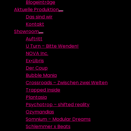
Blogeinträge
menu
Aktuelle Produktion
Show
Das sind wir
sub
Kontakt
menu
Showroom
Show
Auftritt
sub
U Turn – Bitte Wenden!
menu
NOVA Inc.
Ex•Libris
Der Coup
Bubble Mania
Crossroads – Zwischen zwei Welten
Trapped Inside
Plantasia
Psychotrop – shifted reality
Ozymandias
Somnium – Modular Dreams
Schlemmer x Beats