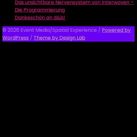
Das unsichtbare Nervensystem von Interwoven –
Die Programmierung
Dankeschön an d&b!
© 2026 Event Media/Spatial Experience
/
Powered by
WordPress
/
Theme by Design Lab