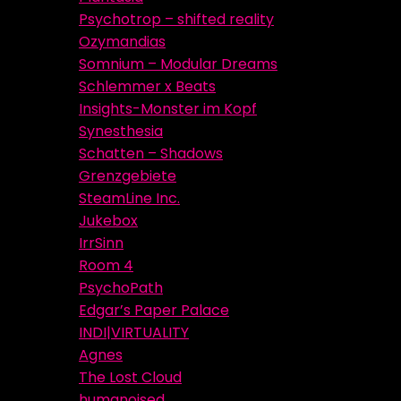
Psychotrop – shifted reality
Ozymandias
Somnium – Modular Dreams
Schlemmer x Beats
Insights-Monster im Kopf
Synesthesia
Schatten – Shadows
Grenzgebiete
SteamLine Inc.
Jukebox
IrrSinn
Room 4
PsychoPath
Edgar’s Paper Palace
INDI|VIRTUALITY
Agnes
The Lost Cloud
humanoised