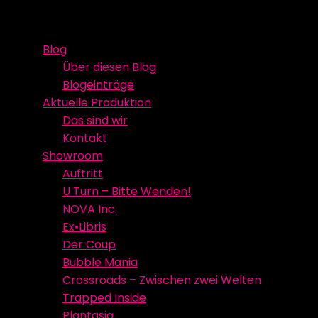
Skip
Event Media/Spatial Experience
Studioproduktion
to
Blog
content
Über diesen Blog
Blogeinträge
Aktuelle Produktion
Das sind wir
Kontakt
Showroom
Auftritt
U Turn – Bitte Wenden!
NOVA Inc.
Ex•Libris
Der Coup
Bubble Mania
Crossroads – Zwischen zwei Welten
Trapped Inside
Plantasia