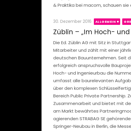
& Praktika bei macom, schauen sie a
Posted
30. Dezember 2016
ALLGEMEIN
GRE
on
Züblin – „Im Hoch- und
Die Ed. Züblin AG mit Sitz in Stuttg
Mitarbeiter und zählt mit einer jähr
deutschen Bauunternehmen. Seit der
erfolgreich anspruchsvolle Bauproj
Hoch- und Ingenieurbau die Numme
umfasst alle baurelevanten Aufgab
über den komplexen Schlüsselferti
Bereich Public Private Partnership. 
Zusammenarbeit und bietet mit dem
am Markt bewährtes Partneringmodel
agierenden STRABAG SE gehörenden
Springer-Neubau in Berlin, die Messe