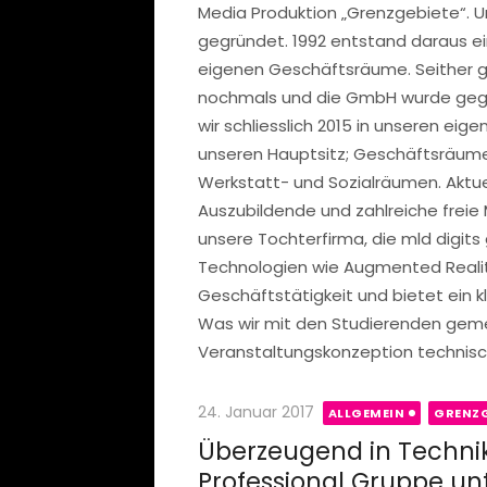
Media Produktion „Grenzgebiete“. 
gegründet. 1992 entstand daraus e
eigenen Geschäftsräume. Seither gi
nochmals und die GmbH wurde gegrü
wir schliesslich 2015 in unseren ei
unseren Hauptsitz; Geschäftsräume
Werkstatt- und Sozialräumen. Aktuell
Auszubildende und zahlreiche freie 
unsere Tochterfirma, die mld digits 
Technologien wie Augmented Reality,
Geschäftstätigkeit und bietet ein kl
Was wir mit den Studierenden gem
Veranstaltungskonzeption technisch
Posted
24. Januar 2017
ALLGEMEIN
GRENZG
on
Überzeugend in Techni
Professional Gruppe unt