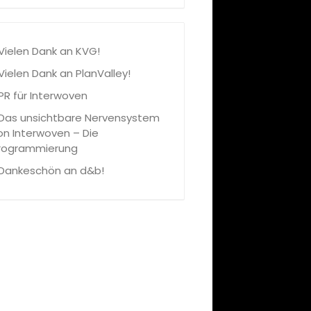
Vielen Dank an KVG!
Vielen Dank an PlanValley!
PR für Interwoven
Das unsichtbare Nervensystem
on Interwoven – Die
rogrammierung
Dankeschön an d&b!