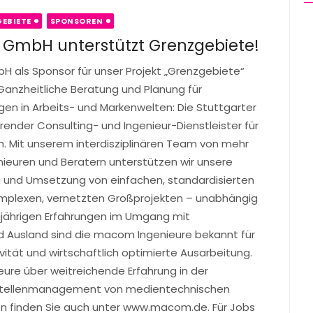
EBIETE
SPONSOREN
 GmbH unterstützt Grenzgebiete!
 als Sponsor für unser Projekt „Grenzgebiete“
nzheitliche Beratung und Planung für
en in Arbeits- und Markenwelten: Die Stuttgarter
nder Consulting- und Ingenieur-Dienstleister für
m. Mit unserem interdisziplinären Team von mehr
nieuren und Beratern unterstützen wir unsere
g und Umsetzung von einfachen, standardisierten
mplexen, vernetzten Großprojekten – unabhängig
ngjährigen Erfahrungen im Umgang mit
nd Ausland sind die macom Ingenieure bekannt für
ität und wirtschaftlich optimierte Ausarbeitung.
re über weitreichende Erfahrung in der
tstellenmanagement von medientechnischen
en finden Sie auch unter www.macom.de. Für Jobs