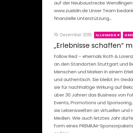
auf der Neubaustrecke Wendlingen–
www.zueblin.de Unser Team bedankt s
finanzielle Unterstützung...
Posted
19. Dezember 2016
ALLGEMEIN
GRE
on
„Erlebnisse schaffen“ m
Follow Red – ehemals Roth & Lorenz 
an den Standorten Stuttgart und Ber
Menschen und Marken in einem Erleb
und authentisch. Sie bleibt im Gedäc
sie für nachhaltige Wirkung auf Bek
über 30 Jahren das Business von Fo
Events, Promotions und Sponsoring,
sie Lebenswelten an virtuellen und 
Medien. Wie auch letztes Jahr dürfen
Form eines PREMIUM-Sponsorpakets 