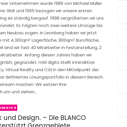
Unser Unternehmen wurde 1989 von Michael Müller
ine GbR und 1995 bezogen wir unsere ersten
ng es ständig bergauf. 1998 vergrößerten wir uns
ndet. Es folgten noch zwei weitere Umzüge bis
genen Neubau zogen. In Leonberg haben wir jetzt
 mit 4.300qm² Lagerfläche, 800qm² Bürofläche,
 sind wir fast 40 Mitarbeiter in Festanstellung, 2
Mitarbeiter. Anfang diesen Jahres haben wir
gmbh, gegründet. mld digits stellt interaktive
 Virtual Reality und CGI in den Mittelpunkt der
ar definiertes Lösungsportfolio in diesem Bereich.
einsam machen: Wir setzen Ihre
 um und ziehen...
EBIETE
k und Design. – Die BLANCO
erstützt Grenzgebiete.