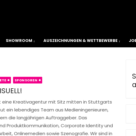
ial
SHOWROOM
AUSZEICHNUNGEN & WETTBEWERBE
JO
S
ETE
SPONSOREN
a
ISUELL!
 eine Kreativagentur mit Sitz mitten in Stuttgarts
eut ein lebendiges Team aus Medieningenieuren,
n die langjährigen Auftraggeber. Das
nd Produktkommunikation, Corporate Identity und
beit, Onlinemedien sowie Szenografie. Wir sind in