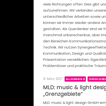
viele Richtungen offen. Dies gibt 
aufzunehmen. Wir verbinden unsere
unterschiedlicher Arbeiten sowie u
können wir immer wieder andere An
gestalten. Als Querdenker sind wir fr
manchmal unberechenbar, aber imme
den Bereichen Kommunikationsstrat
Technik. Wir nutzen Synergieeffekt
Kommunikation, Design und Qualität
Präsentation verwirklichen. Eigentlic
Problemlöser und praktische Träumer
Posted
9. März 2017
ALLGEMEIN
GRENZGEBI
on
MLD: music & light de
„Grenzgebiete“
MLD: music & light design GmbH er