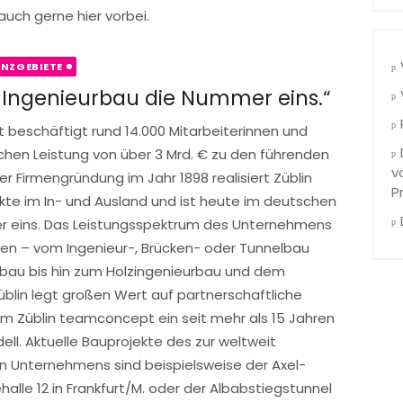
uch gerne hier vorbei.
NZGEBIETE
 Ingenieurbau die Nummer eins.“
art beschäftigt rund 14.000 Mitarbeiterinnen und
lichen Leistung von über 3 Mrd. € zu den führenden
v
 Firmengründung im Jahr 1898 realisiert Züblin
P
ekte im In- und Ausland und ist heute im deutschen
r eins. Das Leistungsspektrum des Unternehmens
en – vom Ingenieur-, Brücken- oder Tunnelbau
gbau bis hin zum Holzingenieurbau und dem
Züblin legt großen Wert auf partnerschaftliche
 Züblin teamconcept ein seit mehr als 15 Jahren
l. Aktuelle Bauprojekte des zur weltweit
 Unternehmens sind beispielsweise der Axel-
halle 12 in Frankfurt/M. oder der Albabstiegstunnel