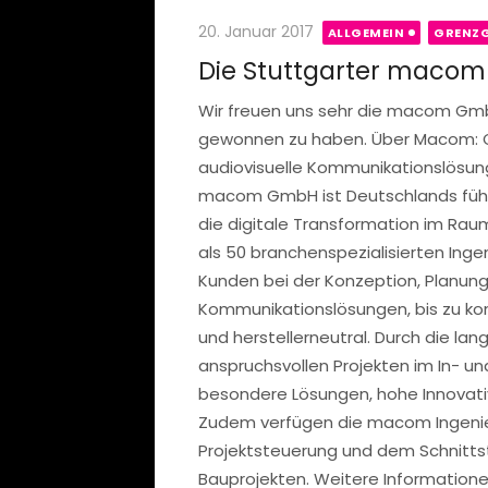
Posted
20. Januar 2017
ALLGEMEIN
GRENZG
on
Die Stuttgarter macom
Wir freuen uns sehr die macom GmbH
gewonnen zu haben. Über Macom: Ga
audiovisuelle Kommunikationslösung
macom GmbH ist Deutschlands führe
die digitale Transformation im Rau
als 50 branchenspezialisierten Inge
Kunden bei der Konzeption, Planun
Kommunikationslösungen, bis zu ko
und herstellerneutral. Durch die la
anspruchsvollen Projekten im In- u
besondere Lösungen, hohe Innovativ
Zudem verfügen die macom Ingenieu
Projektsteuerung und dem Schnit
Bauprojekten. Weitere Information