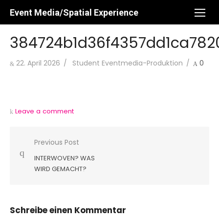
Skip
Event Media/Spatial Experience
to
content
384724b1d36f4357dd1ca782
Posted
Author
22. April 2026
Student Eventmedia-Produktion
0
on
Leave a comment
Beitragsnavigation
Previous Post
INTERWOVEN? WAS
WIRD GEMACHT?
Schreibe einen Kommentar