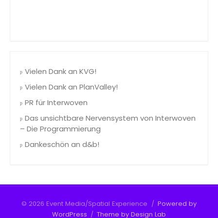
Vielen Dank an KVG!
Vielen Dank an PlanValley!
PR für Interwoven
Das unsichtbare Nervensystem von Interwoven
– Die Programmierung
Dankeschön an d&b!
© 2026 Event Media/Spatial Experience
/
Powered by
WordPress
/
Theme by Design Lab