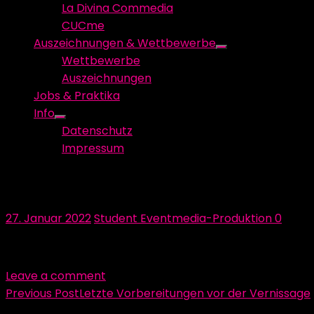
La Divina Commedia
CUCme
Auszeichnungen & Wettbewerbe
Show
Wettbewerbe
sub
Auszeichnungen
menu
Jobs & Praktika
Info
Show
Datenschutz
sub
Impressum
menu
IMG_4994-2
Posted
Author
27. Januar 2022
Student Eventmedia-Produktion
0
on
Leave a comment
Beitragsnavigation
Previous Post
Letzte Vorbereitungen vor der Vernissage