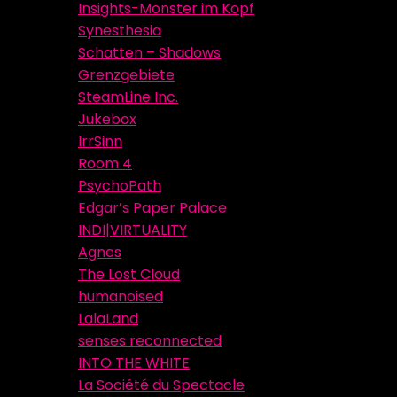
Insights-Monster im Kopf
Synesthesia
Schatten – Shadows
Grenzgebiete
SteamLine Inc.
Jukebox
IrrSinn
Room 4
PsychoPath
Edgar’s Paper Palace
INDI|VIRTUALITY
Agnes
The Lost Cloud
humanoised
LalaLand
senses reconnected
INTO THE WHITE
La Société du Spectacle