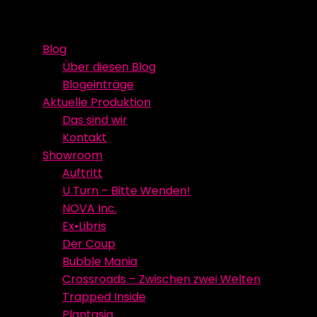
Skip
Event Media/Spatial Experience
Studioproduktion
to
Blog
content
Über diesen Blog
Blogeinträge
Aktuelle Produktion
Das sind wir
Kontakt
Showroom
Auftritt
U Turn – Bitte Wenden!
NOVA Inc.
Ex•Libris
Der Coup
Bubble Mania
Crossroads – Zwischen zwei Welten
Trapped Inside
Plantasia