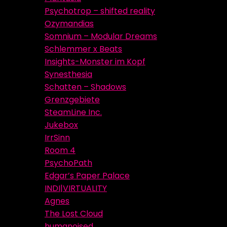
Psychotrop – shifted reality
Ozymandias
Somnium – Modular Dreams
Schlemmer x Beats
Insights-Monster im Kopf
Synesthesia
Schatten – Shadows
Grenzgebiete
SteamLine Inc.
Jukebox
IrrSinn
Room 4
PsychoPath
Edgar’s Paper Palace
INDI|VIRTUALITY
Agnes
The Lost Cloud
humanoised