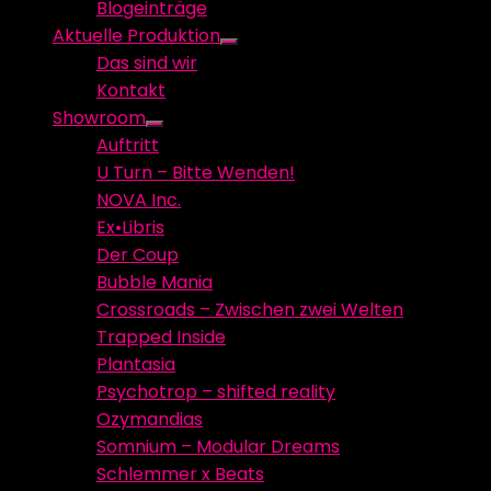
Blogeinträge
menu
Aktuelle Produktion
Show
Das sind wir
sub
Kontakt
menu
Showroom
Show
Auftritt
sub
U Turn – Bitte Wenden!
menu
NOVA Inc.
Ex•Libris
Der Coup
Bubble Mania
Crossroads – Zwischen zwei Welten
Trapped Inside
Plantasia
Psychotrop – shifted reality
Ozymandias
Somnium – Modular Dreams
Schlemmer x Beats