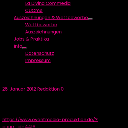
La Divina Commedia
CUCme
Auszeichnungen & Wettbewerbe
Show
Wettbewerbe
sub
Auszeichnungen
menu
Jobs & Praktika
Info
Show
Datenschutz
sub
Impressum
menu
Live-Stream: ‚The Lost Cloud‘
Posted
Author
26. Januar 2012
Redaktion
0
on
Hier geht es zu unserem Live-Stream. Willkommen im
Jahr 2084!
https://www.eventmedia-produktion.de/?
page_id=4416