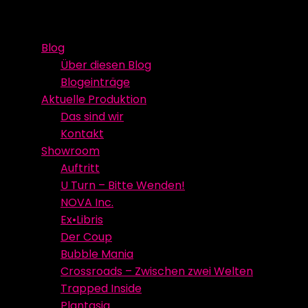
Skip
Event Media/Spatial Experience
Studioproduktion
to
Blog
content
Über diesen Blog
Blogeinträge
Aktuelle Produktion
Das sind wir
Kontakt
Showroom
Auftritt
U Turn – Bitte Wenden!
NOVA Inc.
Ex•Libris
Der Coup
Bubble Mania
Crossroads – Zwischen zwei Welten
Trapped Inside
Plantasia