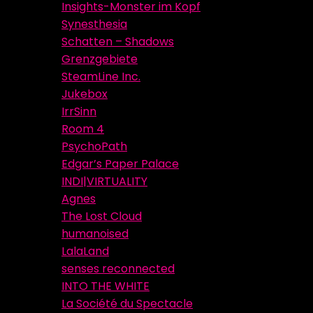
Insights-Monster im Kopf
Synesthesia
Schatten – Shadows
Grenzgebiete
SteamLine Inc.
Jukebox
IrrSinn
Room 4
PsychoPath
Edgar’s Paper Palace
INDI|VIRTUALITY
Agnes
The Lost Cloud
humanoised
LalaLand
senses reconnected
INTO THE WHITE
La Société du Spectacle