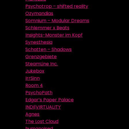
Psychotrop – shifted reality
Ozymandias
Somnium – Modular Dreams
Schlemmer x Beats
Insights-Monster im Kopf
Synesthesia
Schatten – Shadows
Grenzgebiete
SteamLine Inc.
Jukebox
IrrSinn
Room 4
PsychoPath
Edgar’s Paper Palace
INDI|VIRTUALITY
Agnes
The Lost Cloud
humanoised