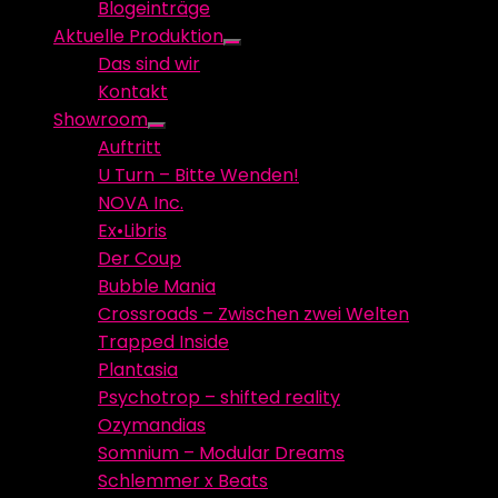
Blogeinträge
menu
Aktuelle Produktion
Show
Das sind wir
sub
Kontakt
menu
Showroom
Show
Auftritt
sub
U Turn – Bitte Wenden!
menu
NOVA Inc.
Ex•Libris
Der Coup
Bubble Mania
Crossroads – Zwischen zwei Welten
Trapped Inside
Plantasia
Psychotrop – shifted reality
Ozymandias
Somnium – Modular Dreams
Schlemmer x Beats