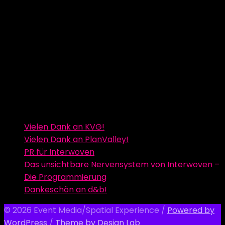
Vielen Dank an KVG!
Vielen Dank an PlanValley!
PR für Interwoven
Das unsichtbare Nervensystem von Interwoven –
Die Programmierung
Dankeschön an d&b!
© 2026 Event Media/Spatial Experience
/
Powered by
WordPress
/
Theme by Design Lab