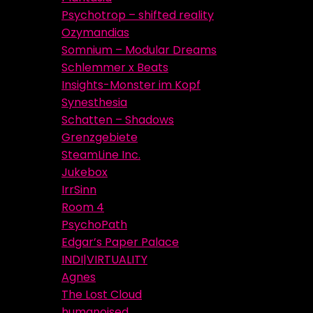
Psychotrop – shifted reality
Ozymandias
Somnium – Modular Dreams
Schlemmer x Beats
Insights-Monster im Kopf
Synesthesia
Schatten – Shadows
Grenzgebiete
SteamLine Inc.
Jukebox
IrrSinn
Room 4
PsychoPath
Edgar’s Paper Palace
INDI|VIRTUALITY
Agnes
The Lost Cloud
humanoised