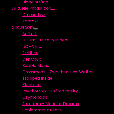
Blogeinträge
menu
Aktuelle Produktion
Show
Das sind wir
sub
Kontakt
menu
Showroom
Show
Auftritt
sub
U Turn – Bitte Wenden!
menu
NOVA Inc.
Ex•Libris
Der Coup
Bubble Mania
Crossroads – Zwischen zwei Welten
Trapped Inside
Plantasia
Psychotrop – shifted reality
Ozymandias
Somnium – Modular Dreams
Schlemmer x Beats