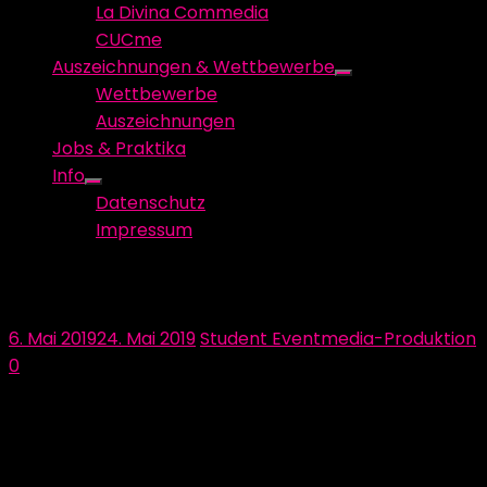
La Divina Commedia
CUCme
Auszeichnungen & Wettbewerbe
Show
Wettbewerbe
sub
Auszeichnungen
menu
Jobs & Praktika
Info
Show
Datenschutz
sub
Impressum
menu
Nicht den Kopf verlieren!
Posted
Author
6. Mai 2019
24. Mai 2019
Student Eventmedia-Produktion
on
0
Die
Produktionsleitung
unseres Teams ist
verantwortlich für die Planung, Kontrolle und
Durchführung unserer Produktion. Wenn alles drunter