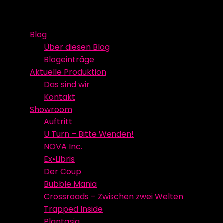
Skip
Event Media/Spatial Experience
Studioproduktion
to
Blog
content
Über diesen Blog
Blogeinträge
Aktuelle Produktion
Das sind wir
Kontakt
Showroom
Auftritt
U Turn – Bitte Wenden!
NOVA Inc.
Ex•Libris
Der Coup
Bubble Mania
Crossroads – Zwischen zwei Welten
Trapped Inside
Plantasia