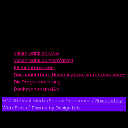
Vielen Dank an KVG!
Vielen Dank an PlanValley!
PR für Interwoven
Das unsichtbare Nervensystem von Interwoven –
Die Programmierung
Dankeschön an d&b!
© 2026 Event Media/Spatial Experience
/
Powered by
WordPress
/
Theme by Design Lab