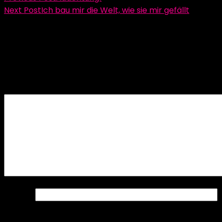
Next Post
Ich bau mir die Welt, wie sie mir gefällt
Schreibe einen Kommentar
Deine E-Mail-Adresse wird nicht veröffentlicht.
Erforderliche Felder sind mit
*
markiert
Kommentar
*
Name
*
E-Mail-Adresse
*