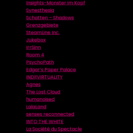
Insights-Monster im Kopf
Synesthesia
Schatten – Shadows
Grenzgebiete
SteamLine Inc.
Jukebox
IrrSinn
Room 4
PsychoPath
Edgar’s Paper Palace
INDI|VIRTUALITY
Agnes
The Lost Cloud
humanoised
LalaLand
senses reconnected
INTO THE WHITE
La Société du Spectacle