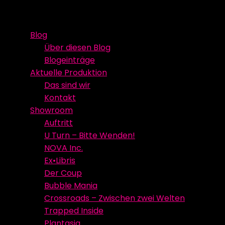
Skip
Event Media/Spatial Experience
Studioproduktion
to
Blog
content
Über diesen Blog
Blogeinträge
Aktuelle Produktion
Das sind wir
Kontakt
Showroom
Auftritt
U Turn – Bitte Wenden!
NOVA Inc.
Ex•Libris
Der Coup
Bubble Mania
Crossroads – Zwischen zwei Welten
Trapped Inside
Plantasia