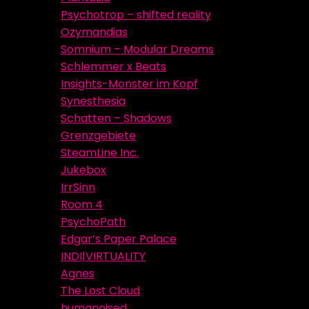
Psychotrop – shifted reality
Ozymandias
Somnium – Modular Dreams
Schlemmer x Beats
Insights-Monster im Kopf
Synesthesia
Schatten – Shadows
Grenzgebiete
SteamLine Inc.
Jukebox
IrrSinn
Room 4
PsychoPath
Edgar’s Paper Palace
INDI|VIRTUALITY
Agnes
The Lost Cloud
humanoised