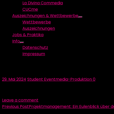
La Divina Commedia
CUCme
Auszeichnungen & Wettbewerbe
Show
Wettbewerbe
sub
Auszeichnungen
menu
Jobs & Praktika
Info
Show
Datenschutz
sub
Impressum
menu
IMG_1124
Posted
Author
29. Mai 2024
Student Eventmedia-Produktion
0
on
Leave a comment
Beitragsnavigation
Previous Post
Projektmanagement: Ein Eulenblick über 