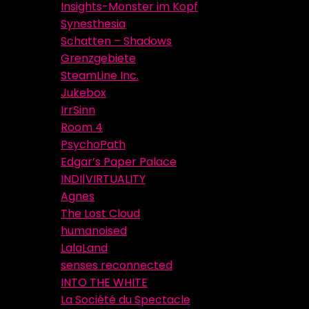
Insights-Monster im Kopf
Synesthesia
Schatten – Shadows
Grenzgebiete
SteamLine Inc.
Jukebox
IrrSinn
Room 4
PsychoPath
Edgar’s Paper Palace
INDI|VIRTUALITY
Agnes
The Lost Cloud
humanoised
LalaLand
senses reconnected
INTO THE WHITE
La Société du Spectacle