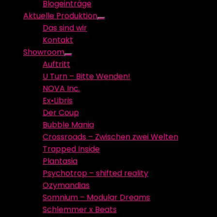
Blogeinträge
menu
Aktuelle Produktion
Show
Das sind wir
sub
Kontakt
menu
Showroom
Show
Auftritt
sub
U Turn – Bitte Wenden!
menu
NOVA Inc.
Ex•Libris
Der Coup
Bubble Mania
Crossroads – Zwischen zwei Welten
Trapped Inside
Plantasia
Psychotrop – shifted reality
Ozymandias
Somnium – Modular Dreams
Schlemmer x Beats