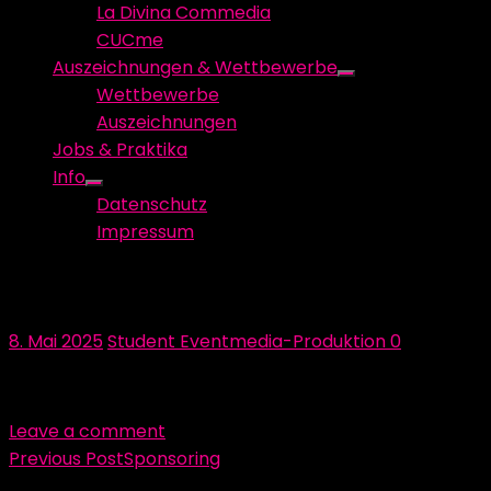
La Divina Commedia
CUCme
Auszeichnungen & Wettbewerbe
Show
Wettbewerbe
sub
Auszeichnungen
menu
Jobs & Praktika
Info
Show
Datenschutz
sub
Impressum
menu
IMG_7188
Posted
Author
8. Mai 2025
Student Eventmedia-Produktion
0
on
Leave a comment
Beitragsnavigation
Previous Post
Sponsoring