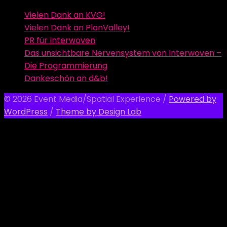
Vielen Dank an KVG!
Vielen Dank an PlanValley!
PR für Interwoven
Das unsichtbare Nervensystem von Interwoven –
Die Programmierung
Dankeschön an d&b!
© 2026 Event Media/Spatial Experience
/
Powered by
WordPress
/
Theme by Design Lab