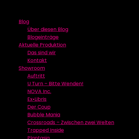
Skip
Event Media/Spatial Experience
Studioproduktion
to
Blog
content
Über diesen Blog
Blogeinträge
Aktuelle Produktion
Das sind wir
Kontakt
Showroom
Auftritt
U Turn – Bitte Wenden!
NOVA Inc.
Ex•Libris
Der Coup
Bubble Mania
Crossroads – Zwischen zwei Welten
Trapped Inside
Plantasia