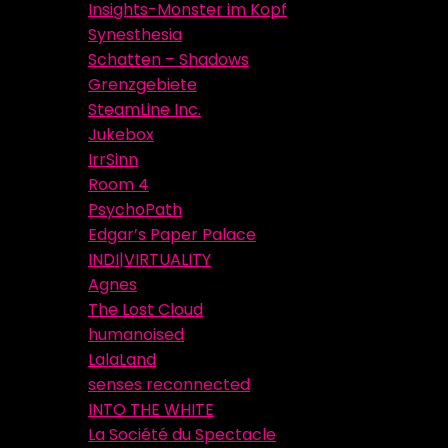
Insights-Monster im Kopf
Synesthesia
Schatten – Shadows
Grenzgebiete
SteamLine Inc.
Jukebox
IrrSinn
Room 4
PsychoPath
Edgar’s Paper Palace
INDI|VIRTUALITY
Agnes
The Lost Cloud
humanoised
LalaLand
senses reconnected
INTO THE WHITE
La Société du Spectacle