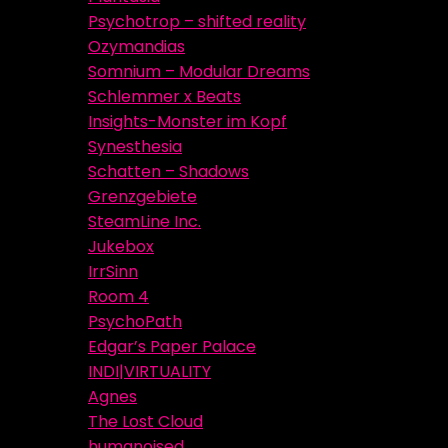
Psychotrop – shifted reality
Ozymandias
Somnium – Modular Dreams
Schlemmer x Beats
Insights-Monster im Kopf
Synesthesia
Schatten – Shadows
Grenzgebiete
SteamLine Inc.
Jukebox
IrrSinn
Room 4
PsychoPath
Edgar’s Paper Palace
INDI|VIRTUALITY
Agnes
The Lost Cloud
humanoised