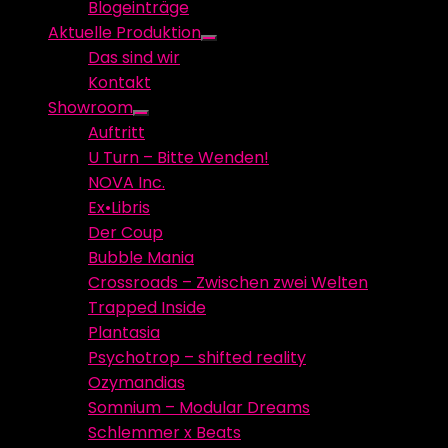
Blogeinträge
menu
Aktuelle Produktion
Show
Das sind wir
sub
Kontakt
menu
Showroom
Show
Auftritt
sub
U Turn – Bitte Wenden!
menu
NOVA Inc.
Ex•Libris
Der Coup
Bubble Mania
Crossroads – Zwischen zwei Welten
Trapped Inside
Plantasia
Psychotrop – shifted reality
Ozymandias
Somnium – Modular Dreams
Schlemmer x Beats