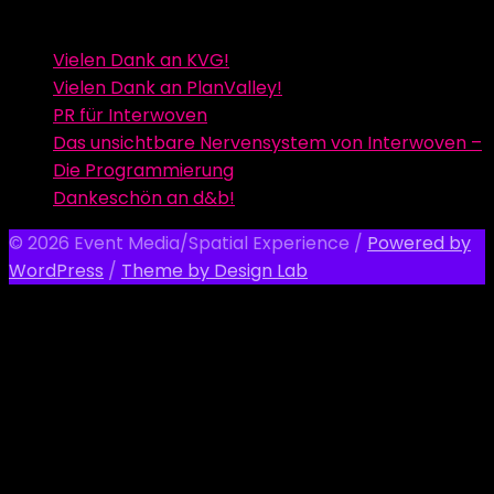
Vielen Dank an KVG!
Vielen Dank an PlanValley!
PR für Interwoven
Das unsichtbare Nervensystem von Interwoven –
Die Programmierung
Dankeschön an d&b!
© 2026 Event Media/Spatial Experience
/
Powered by
WordPress
/
Theme by Design Lab