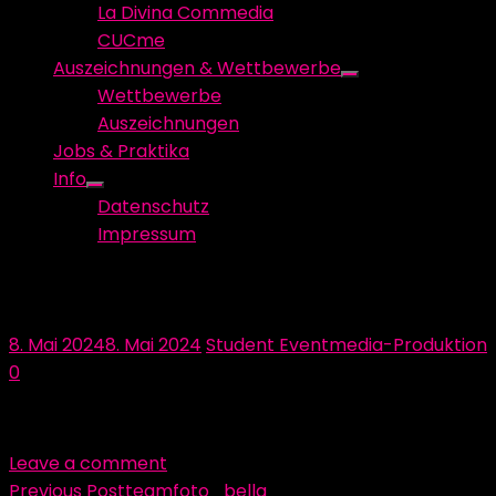
La Divina Commedia
CUCme
Auszeichnungen & Wettbewerbe
Show
Wettbewerbe
sub
Auszeichnungen
menu
Jobs & Praktika
Info
Show
Datenschutz
sub
Impressum
menu
teamfoto_bella
Posted
Author
8. Mai 2024
8. Mai 2024
Student Eventmedia-Produktion
on
0
Leave a comment
Beitragsnavigation
Previous Post
teamfoto_bella