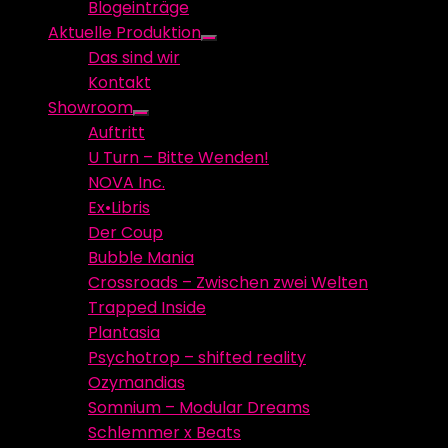
Blogeinträge
menu
Aktuelle Produktion
Show
Das sind wir
sub
Kontakt
menu
Showroom
Show
Auftritt
sub
U Turn – Bitte Wenden!
menu
NOVA Inc.
Ex•Libris
Der Coup
Bubble Mania
Crossroads – Zwischen zwei Welten
Trapped Inside
Plantasia
Psychotrop – shifted reality
Ozymandias
Somnium – Modular Dreams
Schlemmer x Beats