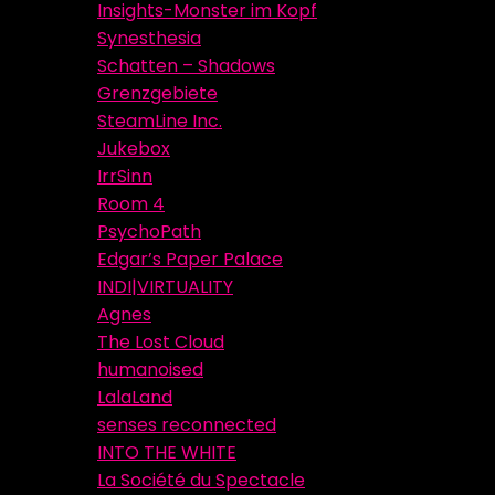
Insights-Monster im Kopf
Synesthesia
Schatten – Shadows
Grenzgebiete
SteamLine Inc.
Jukebox
IrrSinn
Room 4
PsychoPath
Edgar’s Paper Palace
INDI|VIRTUALITY
Agnes
The Lost Cloud
humanoised
LalaLand
senses reconnected
INTO THE WHITE
La Société du Spectacle