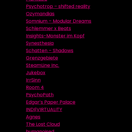
Psychotrop – shifted reality
Ozymandias
Somnium – Modular Dreams
Schlemmer x Beats
Insights-Monster im Kopf
Synesthesia
Schatten – Shadows
Grenzgebiete
SteamLine Inc.
Jukebox
IrrSinn
Room 4
PsychoPath
Edgar’s Paper Palace
INDI|VIRTUALITY
Agnes
The Lost Cloud
humanoised