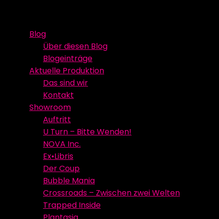
Skip
Event Media/Spatial Experience
Studioproduktion
to
Blog
content
Über diesen Blog
Blogeinträge
Aktuelle Produktion
Das sind wir
Kontakt
Showroom
Auftritt
U Turn – Bitte Wenden!
NOVA Inc.
Ex•Libris
Der Coup
Bubble Mania
Crossroads – Zwischen zwei Welten
Trapped Inside
Plantasia