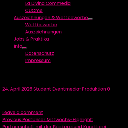
La Divina Commedia
CUCme
Auszeichnungen & Wettbewerbe
Show
Wettbewerbe
sub
Auszeichnungen
menu
Jobs & Praktika
Info
Show
Datenschutz
sub
Impressum
menu
20260422_1605560
Posted
Author
24. April 2026
Student Eventmedia-Produktion
0
on
Leave a comment
Beitragsnavigation
Previous Post
Unser Mittwochs-Highlight:
Partnerschaft mit der Bäckerei und Konditorei