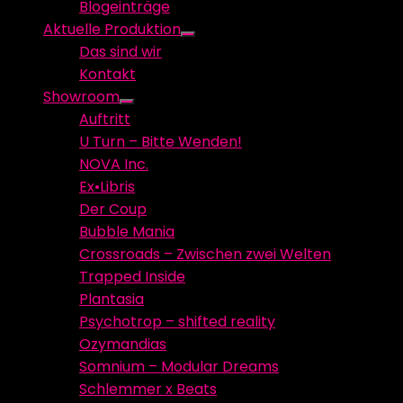
Blogeinträge
menu
Aktuelle Produktion
Show
Das sind wir
sub
Kontakt
menu
Showroom
Show
Auftritt
sub
U Turn – Bitte Wenden!
menu
NOVA Inc.
Ex•Libris
Der Coup
Bubble Mania
Crossroads – Zwischen zwei Welten
Trapped Inside
Plantasia
Psychotrop – shifted reality
Ozymandias
Somnium – Modular Dreams
Schlemmer x Beats