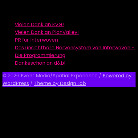
Vielen Dank an KVG!
Vielen Dank an PlanValley!
PR für Interwoven
Das unsichtbare Nervensystem von Interwoven –
Die Programmierung
Dankeschön an d&b!
© 2026 Event Media/Spatial Experience
/
Powered by
WordPress
/
Theme by Design Lab