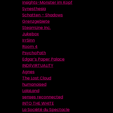
Insights-Monster im Kopf
Synesthesia
Schatten – Shadows
Grenzgebiete
SteamLine Inc.
Jukebox
IrrSinn
Room 4
PsychoPath
Edgar’s Paper Palace
INDI|VIRTUALITY
Agnes
The Lost Cloud
humanoised
LalaLand
senses reconnected
INTO THE WHITE
La Société du Spectacle