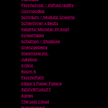
Psychotrop – shifted reality
Ozymandias
Somnium – Modular Dreams
Schlemmer x Beats
Insights-Monster im Kopf
Synesthesia
Schatten – Shadows
Grenzgebiete
SteamLine Inc.
Jukebox
IrrSinn
Room 4
PsychoPath
Edgar’s Paper Palace
INDI|VIRTUALITY
Agnes
The Lost Cloud
humanoised