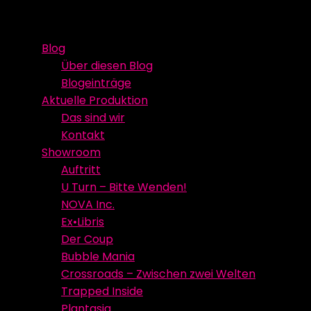
Skip
Event Media/Spatial Experience
Studioproduktion
to
Blog
content
Über diesen Blog
Blogeinträge
Aktuelle Produktion
Das sind wir
Kontakt
Showroom
Auftritt
U Turn – Bitte Wenden!
NOVA Inc.
Ex•Libris
Der Coup
Bubble Mania
Crossroads – Zwischen zwei Welten
Trapped Inside
Plantasia