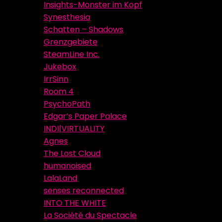
Insights-Monster im Kopf
Synesthesia
Schatten – Shadows
Grenzgebiete
SteamLine Inc.
Jukebox
IrrSinn
Room 4
PsychoPath
Edgar’s Paper Palace
INDI|VIRTUALITY
Agnes
The Lost Cloud
humanoised
LalaLand
senses reconnected
INTO THE WHITE
La Société du Spectacle