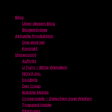
Skip
Event Media/Spatial Experience
Studioproduktion
to
Blog
content
Über diesen Blog
Blogeinträge
Aktuelle Produktion
Das sind wir
Kontakt
Showroom
Auftritt
U Turn – Bitte Wenden!
NOVA Inc.
Ex•Libris
Der Coup
Bubble Mania
Crossroads – Zwischen zwei Welten
Trapped Inside
Plantasia