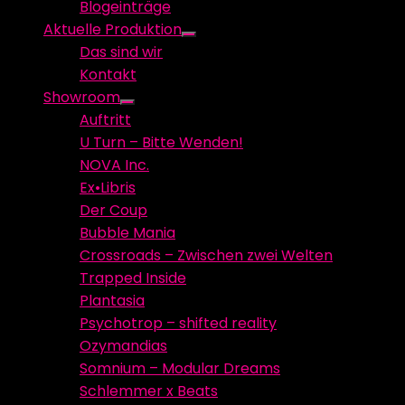
Blogeinträge
menu
Aktuelle Produktion
Show
Das sind wir
sub
Kontakt
menu
Showroom
Show
Auftritt
sub
U Turn – Bitte Wenden!
menu
NOVA Inc.
Ex•Libris
Der Coup
Bubble Mania
Crossroads – Zwischen zwei Welten
Trapped Inside
Plantasia
Psychotrop – shifted reality
Ozymandias
Somnium – Modular Dreams
Schlemmer x Beats