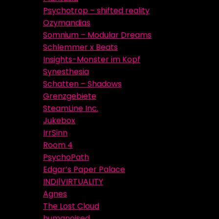
Psychotrop – shifted reality
Ozymandias
Somnium – Modular Dreams
Schlemmer x Beats
Insights-Monster im Kopf
Synesthesia
Schatten – Shadows
Grenzgebiete
SteamLine Inc.
Jukebox
IrrSinn
Room 4
PsychoPath
Edgar’s Paper Palace
INDI|VIRTUALITY
Agnes
The Lost Cloud
humanoised