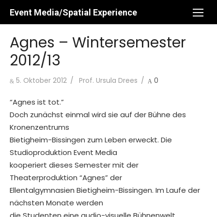
Skip
Event Media/Spatial Experience
to
content
Agnes – Wintersemester
2012/13
Posted
Author
5. Oktober 2012
Prof. Ursula Drees
0
on
“Agnes ist tot.”
Doch zunächst einmal wird sie auf der Bühne des
Kronenzentrums
Bietigheim-Bissingen zum Leben erweckt. Die
Studioproduktion Event Media
kooperiert dieses Semester mit der
Theaterproduktion “Agnes” der
Ellentalgymnasien Bietigheim-Bissingen. Im Laufe der
nächsten Monate werden
die Studenten eine audio-visuelle Bühnenwelt