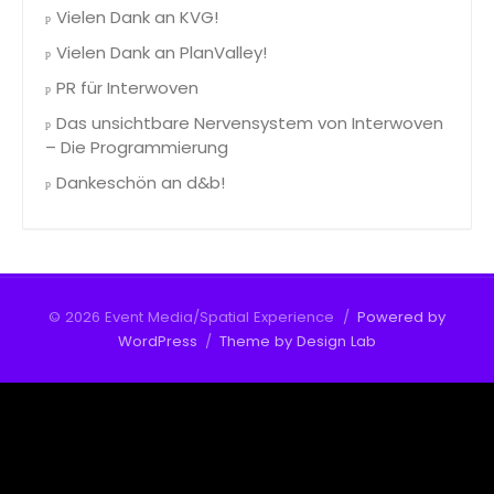
Vielen Dank an KVG!
Vielen Dank an PlanValley!
PR für Interwoven
Das unsichtbare Nervensystem von Interwoven
– Die Programmierung
Dankeschön an d&b!
© 2026 Event Media/Spatial Experience
/
Powered by
WordPress
/
Theme by Design Lab