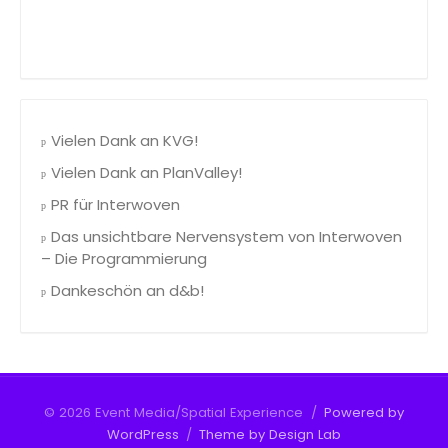
Vielen Dank an KVG!
Vielen Dank an PlanValley!
PR für Interwoven
Das unsichtbare Nervensystem von Interwoven
– Die Programmierung
Dankeschön an d&b!
© 2026 Event Media/Spatial Experience
/
Powered by
WordPress
/
Theme by Design Lab