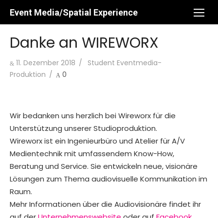
Skip
Event Media/Spatial Experience
to
content
Danke an WIREWORX
Posted
Author
11. Dezember 2018
Student Eventmedia-
on
Produktion
0
Wir bedanken uns herzlich bei Wireworx für die
Unterstützung unserer Studioproduktion.
Wireworx ist ein Ingenieurbüro und Atelier für A/V
Medientechnik mit umfassendem Know-How,
Beratung und Service. Sie entwickeln neue, visionäre
Lösungen zum Thema audiovisuelle Kommunikation im
Raum.
Mehr Informationen über die Audiovisionäre findet ihr
auf der
Unternehmenswebsite
oder auf
Facebook
.