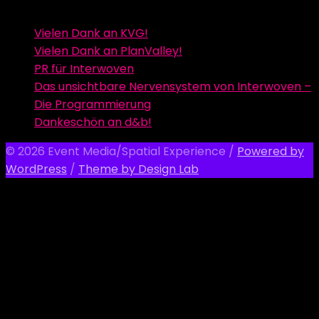
Vielen Dank an KVG!
Vielen Dank an PlanValley!
PR für Interwoven
Das unsichtbare Nervensystem von Interwoven –
Die Programmierung
Dankeschön an d&b!
© 2026 Event Media/Spatial Experience
/
Powered by
WordPress
/
Theme by Design Lab