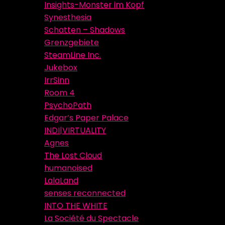
Insights-Monster im Kopf
Synesthesia
Schatten – Shadows
Grenzgebiete
SteamLine Inc.
Jukebox
IrrSinn
Room 4
PsychoPath
Edgar’s Paper Palace
INDI|VIRTUALITY
Agnes
The Lost Cloud
humanoised
LalaLand
senses reconnected
INTO THE WHITE
La Société du Spectacle