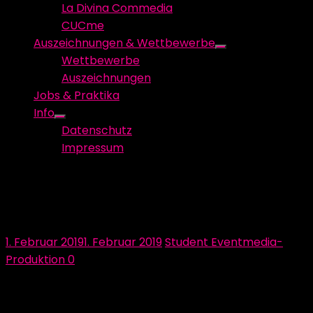
La Divina Commedia
CUCme
Auszeichnungen & Wettbewerbe
Show
Wettbewerbe
sub
Auszeichnungen
menu
Jobs & Praktika
Info
Show
Datenschutz
sub
Impressum
menu
Dankeschön an das Hotel
Hohenaschau!
Posted
Author
1. Februar 2019
1. Februar 2019
Student Eventmedia-
on
Produktion
0
Wir bedanken uns beim Hotel Hohenaschau für Ihre
Unterstützung!