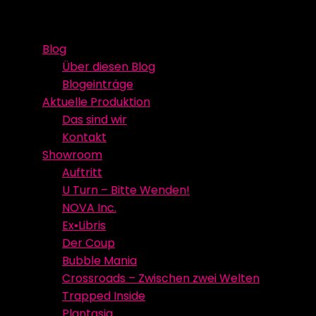
Skip
Event Media/Spatial Experience
Studioproduktion
to
Blog
content
Über diesen Blog
Blogeinträge
Aktuelle Produktion
Das sind wir
Kontakt
Showroom
Auftritt
U Turn – Bitte Wenden!
NOVA Inc.
Ex•Libris
Der Coup
Bubble Mania
Crossroads – Zwischen zwei Welten
Trapped Inside
Plantasia