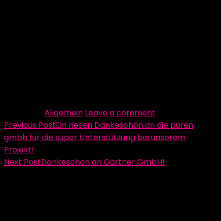
Das charmante Hotel Hohenaschau in Aschau, in der
beeindruckenden Region Chiemgau, ist sowohl für
Erholungssuchende, als auch für Aktivurlauber stets
das ideale Reiseziel, das jedem Anspruch gerecht wird.
Category:
Allgemein
Leave a comment
Beitragsnavigation
Previous Post
Ein riesen Dankeschön an die puren
gmbh für die super Unterstützung bei unserem
Projekt!
Next Post
Dankeschön an Gärtner GmbH!
Schreibe einen Kommentar
Deine E-Mail-Adresse wird nicht veröffentlicht.
Erforderliche Felder sind mit
*
markiert