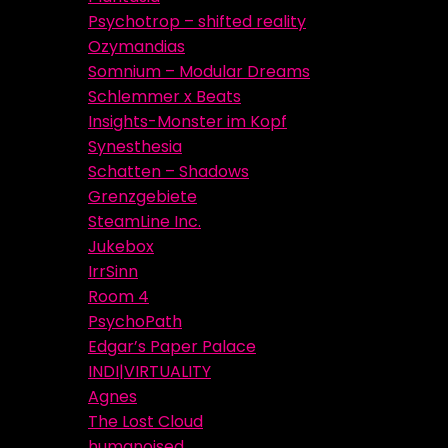
Psychotrop – shifted reality
Ozymandias
Somnium – Modular Dreams
Schlemmer x Beats
Insights-Monster im Kopf
Synesthesia
Schatten – Shadows
Grenzgebiete
SteamLine Inc.
Jukebox
IrrSinn
Room 4
PsychoPath
Edgar’s Paper Palace
INDI|VIRTUALITY
Agnes
The Lost Cloud
humanoised