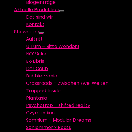
Blogeinträge
menu
Aktuelle Produktion
Show
Das sind wir
sub
Kontakt
menu
Showroom
Show
Auftritt
sub
U Turn – Bitte Wenden!
menu
NOVA Inc.
Ex•Libris
Der Coup
Bubble Mania
Crossroads – Zwischen zwei Welten
Trapped Inside
Plantasia
Psychotrop – shifted reality
Ozymandias
Somnium – Modular Dreams
Schlemmer x Beats