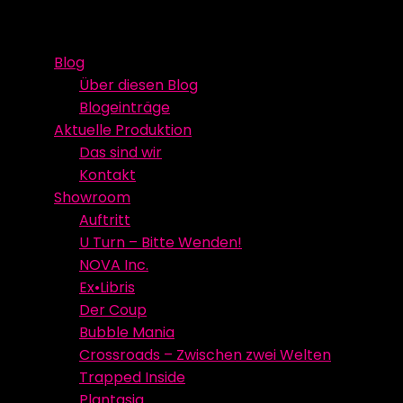
Skip
Event Media/Spatial Experience
Studioproduktion
to
Blog
content
Über diesen Blog
Blogeinträge
Aktuelle Produktion
Das sind wir
Kontakt
Showroom
Auftritt
U Turn – Bitte Wenden!
NOVA Inc.
Ex•Libris
Der Coup
Bubble Mania
Crossroads – Zwischen zwei Welten
Trapped Inside
Plantasia