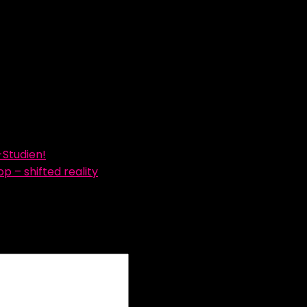
 liefert Kabel, Stecker und Zubehör bis zu komplett int
milienbesitz, nun hat bereits die dritte Generation Ve
über die Unterstützung von Lapp!
Studien!
 – shifted reality
liche Felder sind mit
*
markiert