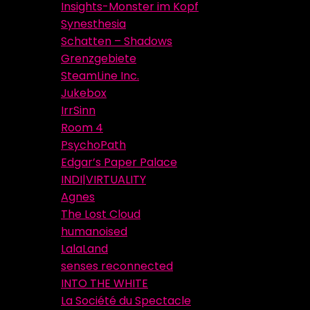
Insights-Monster im Kopf
Synesthesia
Schatten – Shadows
Grenzgebiete
SteamLine Inc.
Jukebox
IrrSinn
Room 4
PsychoPath
Edgar’s Paper Palace
INDI|VIRTUALITY
Agnes
The Lost Cloud
humanoised
LalaLand
senses reconnected
INTO THE WHITE
La Société du Spectacle