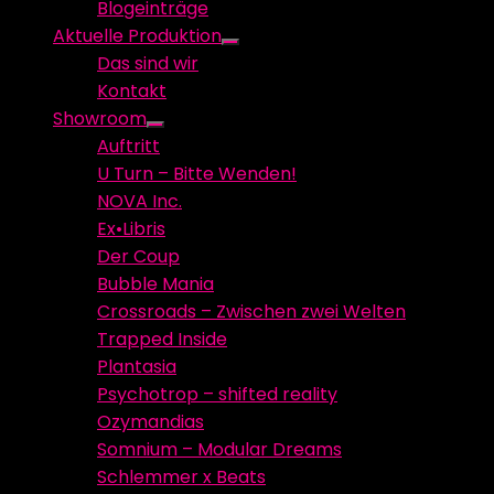
Blogeinträge
menu
Aktuelle Produktion
Show
Das sind wir
sub
Kontakt
menu
Showroom
Show
Auftritt
sub
U Turn – Bitte Wenden!
menu
NOVA Inc.
Ex•Libris
Der Coup
Bubble Mania
Crossroads – Zwischen zwei Welten
Trapped Inside
Plantasia
Psychotrop – shifted reality
Ozymandias
Somnium – Modular Dreams
Schlemmer x Beats