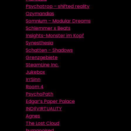
Psychotrop – shifted reality
Ozymandias
Somnium – Modular Dreams
Schlemmer x Beats
Insights-Monster im Kopf
Synesthesia
Schatten – Shadows
Grenzgebiete
SteamLine Inc.
Jukebox
IrrSinn
Room 4
PsychoPath
Edgar’s Paper Palace
INDI|VIRTUALITY
Agnes
The Lost Cloud
humanoised