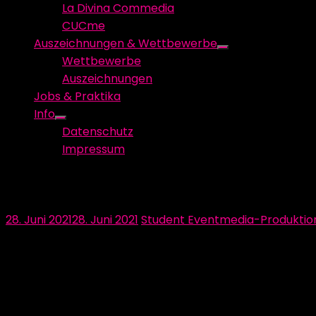
La Divina Commedia
CUCme
Auszeichnungen & Wettbewerbe
Show
Wettbewerbe
sub
Auszeichnungen
menu
Jobs & Praktika
Info
Show
Datenschutz
sub
Impressum
menu
Dankeschön an unseren Sponsor La
Posted
Author
28. Juni 2021
28. Juni 2021
Student Eventmedia-Produktio
on
Vielen Dank an Lapp für die finanzielle Unterstützung uns
LAPP: Dieser Name steht wie kein anderer für innovati