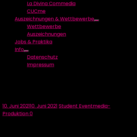
La Divina Commedia
CUCme
Auszeichnungen & Wettbewerbe
Show
Wettbewerbe
sub
Auszeichnungen
menu
Jobs & Praktika
Info
Show
Datenschutz
sub
Impressum
menu
Das Sponsoring während der
Covid-19-Pandemie
Posted
Author
10. Juni 2021
10. Juni 2021
Student Eventmedia-
on
Produktion
0
Nun leben wir schon über einem Jahr mit der Covid-
19-Pandemie und trotzdem gibt es jede Woche neue