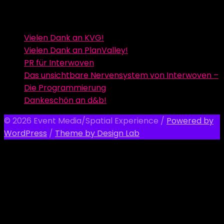
Vielen Dank an KVG!
Vielen Dank an PlanValley!
PR für Interwoven
Das unsichtbare Nervensystem von Interwoven –
Die Programmierung
Dankeschön an d&b!
© 2026 Event Media/Spatial Experience
/
Powered by
WordPress
/
Theme by Design Lab