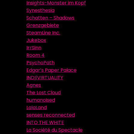
Insights-Monster im Kopf
Synesthesia
Schatten – Shadows
Grenzgebiete
SteamLine Inc.
Jukebox
IrrSinn
Room 4
PsychoPath
Edgar’s Paper Palace
INDI|VIRTUALITY
Agnes
The Lost Cloud
humanoised
LalaLand
senses reconnected
INTO THE WHITE
La Société du Spectacle