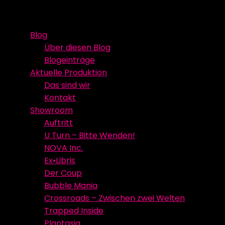
Skip
Event Media/Spatial Experience
Studioproduktion
to
Blog
content
Über diesen Blog
Blogeinträge
Aktuelle Produktion
Das sind wir
Kontakt
Showroom
Auftritt
U Turn – Bitte Wenden!
NOVA Inc.
Ex•Libris
Der Coup
Bubble Mania
Crossroads – Zwischen zwei Welten
Trapped Inside
Plantasia