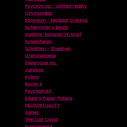
Psychotrop – shifted reality
Ozymandias
Somnium – Modular Dreams
Schlemmer x Beats
Insights-Monster im Kopf
Synesthesia
Schatten – Shadows
Grenzgebiete
SteamLine Inc.
Jukebox
IrrSinn
Room 4
PsychoPath
Edgar’s Paper Palace
INDI|VIRTUALITY
Agnes
The Lost Cloud
humanoised