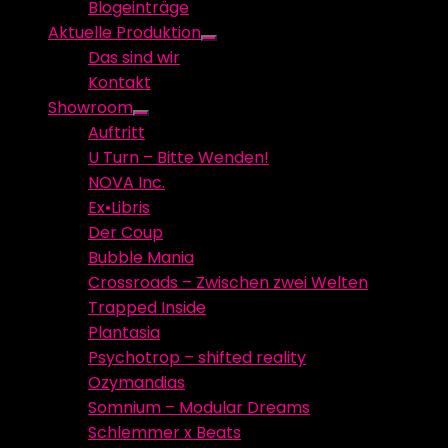
Blogeinträge
menu
Aktuelle Produktion
Show
Das sind wir
sub
Kontakt
menu
Showroom
Show
Auftritt
sub
U Turn – Bitte Wenden!
menu
NOVA Inc.
Ex•Libris
Der Coup
Bubble Mania
Crossroads – Zwischen zwei Welten
Trapped Inside
Plantasia
Psychotrop – shifted reality
Ozymandias
Somnium – Modular Dreams
Schlemmer x Beats