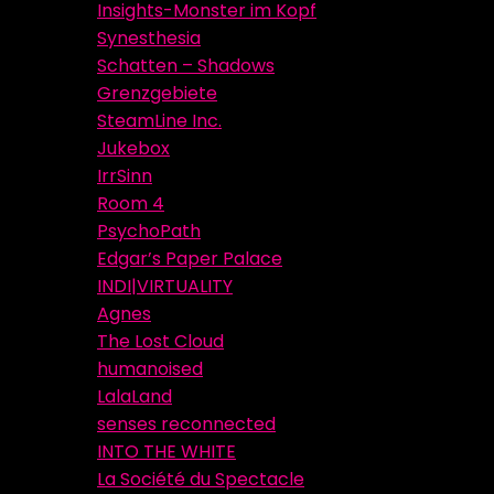
Insights-Monster im Kopf
Synesthesia
Schatten – Shadows
Grenzgebiete
SteamLine Inc.
Jukebox
IrrSinn
Room 4
PsychoPath
Edgar’s Paper Palace
INDI|VIRTUALITY
Agnes
The Lost Cloud
humanoised
LalaLand
senses reconnected
INTO THE WHITE
La Société du Spectacle