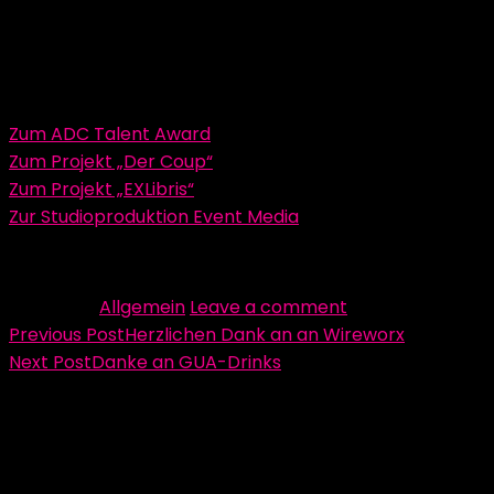
Digital, Editorial, Film & Ton, Spatial Experience und
Werbung sowie in Forschung & Lehre.
Weiterführende Links
Zum ADC Talent Award
Zum Projekt „Der Coup“
Zum Projekt „EXLibris“
Zur Studioproduktion Event Media
Beitrag von Ursula Drees
Category:
Allgemein
Leave a comment
Beitragsnavigation
Previous Post
Herzlichen Dank an an Wireworx
Next Post
Danke an GUA-Drinks
Schreibe einen Kommentar
Deine E-Mail-Adresse wird nicht veröffentlicht.
Erforderliche Felder sind mit
*
markiert