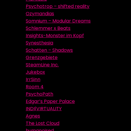
Psychotrop – shifted reality
Ozymandias
Somnium – Modular Dreams
Schlemmer x Beats
Insights-Monster im Kopf
Synesthesia
Schatten – Shadows
Grenzgebiete
SteamLine Inc.
Jukebox
IrrSinn
Room 4
PsychoPath
Edgar’s Paper Palace
INDI|VIRTUALITY
Agnes
The Lost Cloud
humanoised