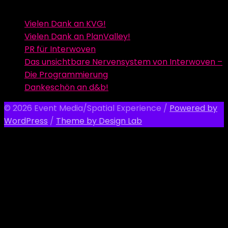
Vielen Dank an KVG!
Vielen Dank an PlanValley!
PR für Interwoven
Das unsichtbare Nervensystem von Interwoven –
Die Programmierung
Dankeschön an d&b!
© 2026 Event Media/Spatial Experience
/
Powered by
WordPress
/
Theme by Design Lab