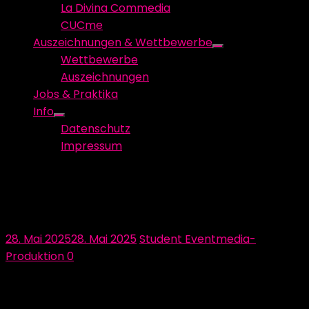
La Divina Commedia
CUCme
Auszeichnungen & Wettbewerbe
Show
Wettbewerbe
sub
Auszeichnungen
menu
Jobs & Praktika
Info
Show
Datenschutz
sub
Impressum
menu
Der ADC hat getagt! Wir sind
erfolgreich.
Posted
Author
28. Mai 2025
28. Mai 2025
Student Eventmedia-
on
Produktion
0
Am Donnerstag der 22.Mai hat der Art Directors Club
in Hamburg die gewonnenen Preise bekannt gegeben.