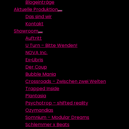
Blogeinträge
menu
Aktuelle Produktion
Show
Das sind wir
sub
Kontakt
menu
Showroom
Show
Auftritt
sub
U Turn – Bitte Wenden!
menu
NOVA Inc.
Ex•Libris
Der Coup
Bubble Mania
Crossroads – Zwischen zwei Welten
Trapped Inside
Plantasia
Psychotrop – shifted reality
Ozymandias
Somnium – Modular Dreams
Schlemmer x Beats