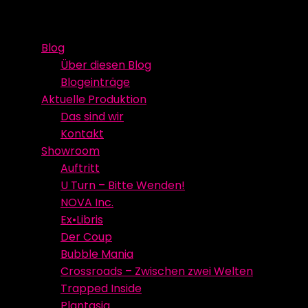
Skip
Event Media/Spatial Experience
Studioproduktion
to
Blog
content
Über diesen Blog
Blogeinträge
Aktuelle Produktion
Das sind wir
Kontakt
Showroom
Auftritt
U Turn – Bitte Wenden!
NOVA Inc.
Ex•Libris
Der Coup
Bubble Mania
Crossroads – Zwischen zwei Welten
Trapped Inside
Plantasia