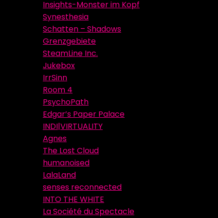
Insights-Monster im Kopf
Synesthesia
Schatten – Shadows
Grenzgebiete
SteamLine Inc.
Jukebox
IrrSinn
Room 4
PsychoPath
Edgar’s Paper Palace
INDI|VIRTUALITY
Agnes
The Lost Cloud
humanoised
LalaLand
senses reconnected
INTO THE WHITE
La Société du Spectacle