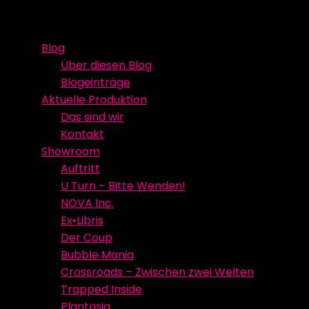
Skip
Event Media/Spatial Experience
Studioproduktion
to
Blog
content
Über diesen Blog
Blogeinträge
Aktuelle Produktion
Das sind wir
Kontakt
Showroom
Auftritt
U Turn – Bitte Wenden!
NOVA Inc.
Ex•Libris
Der Coup
Bubble Mania
Crossroads – Zwischen zwei Welten
Trapped Inside
Plantasia