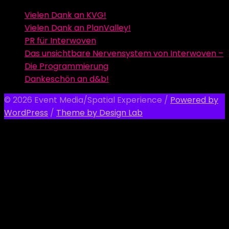
Vielen Dank an KVG!
Vielen Dank an PlanValley!
PR für Interwoven
Das unsichtbare Nervensystem von Interwoven –
Die Programmierung
Dankeschön an d&b!
© 2026 Event Media/Spatial Experience
/
Powered by
WordPress
/
Theme by Design Lab