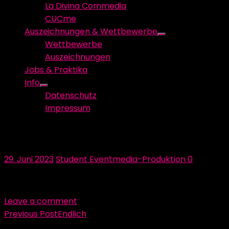
La Divina Commedia
CUCme
Auszeichnungen & Wettbewerbe
Show
Wettbewerbe
sub
Auszeichnungen
menu
Jobs & Praktika
Info
Show
Datenschutz
sub
Impressum
menu
IMG_8558
Posted
Author
29. Juni 2023
Student Eventmedia-Produktion
0
on
Leave a comment
Beitragsnavigation
Previous Post
Endlich