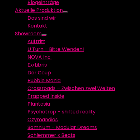
Blogeinträge
menu
Aktuelle Produktion
Show
Das sind wir
sub
Kontakt
menu
Showroom
Show
Auftritt
sub
U Turn – Bitte Wenden!
menu
NOVA Inc.
Ex•Libris
Der Coup
Bubble Mania
Crossroads – Zwischen zwei Welten
Trapped Inside
Plantasia
Psychotrop – shifted reality
Ozymandias
Somnium – Modular Dreams
Schlemmer x Beats