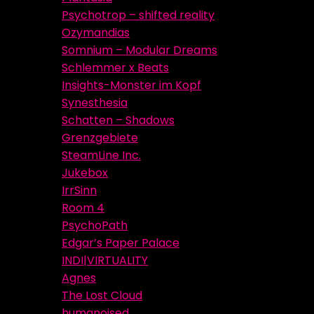
Psychotrop – shifted reality
Ozymandias
Somnium – Modular Dreams
Schlemmer x Beats
Insights-Monster im Kopf
Synesthesia
Schatten – Shadows
Grenzgebiete
SteamLine Inc.
Jukebox
IrrSinn
Room 4
PsychoPath
Edgar’s Paper Palace
INDI|VIRTUALITY
Agnes
The Lost Cloud
humanoised