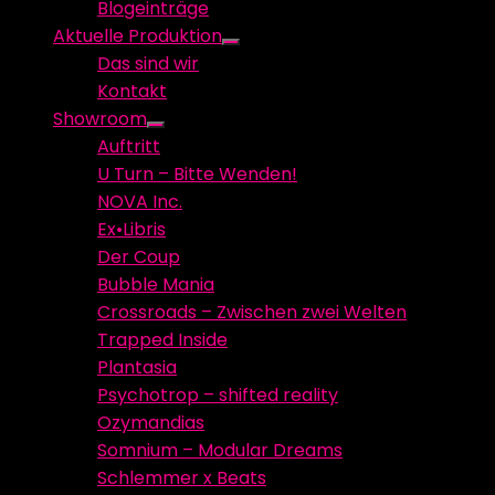
Blogeinträge
menu
Aktuelle Produktion
Show
Das sind wir
sub
Kontakt
menu
Showroom
Show
Auftritt
sub
U Turn – Bitte Wenden!
menu
NOVA Inc.
Ex•Libris
Der Coup
Bubble Mania
Crossroads – Zwischen zwei Welten
Trapped Inside
Plantasia
Psychotrop – shifted reality
Ozymandias
Somnium – Modular Dreams
Schlemmer x Beats