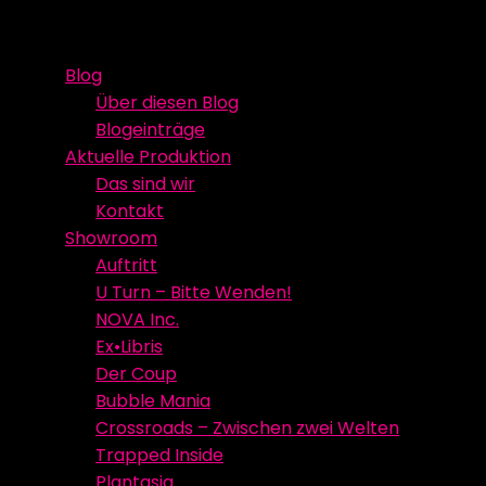
Skip
Event Media/Spatial Experience
Studioproduktion
to
Blog
content
Über diesen Blog
Blogeinträge
Aktuelle Produktion
Das sind wir
Kontakt
Showroom
Auftritt
U Turn – Bitte Wenden!
NOVA Inc.
Ex•Libris
Der Coup
Bubble Mania
Crossroads – Zwischen zwei Welten
Trapped Inside
Plantasia