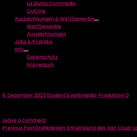
La Divina Commedia
CUCme
Auszeichnungen & Wettbewerbe
Show
Wettbewerbe
sub
Auszeichnungen
menu
Jobs & Praktika
Info
Show
Datenschutz
sub
Impressum
menu
231208_Colorscheme_adobecolor
Posted
Author
9. Dezember 2023
Student Eventmedia-Produktion
0
on
Leave a comment
Beitragsnavigation
Previous Post
Grafikdesign: Entwicklung des ‚Der Coup‘ 