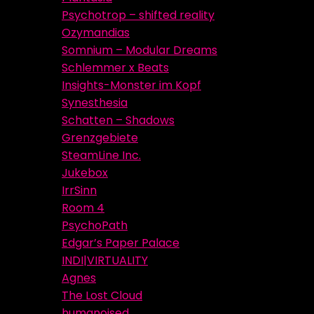
Psychotrop – shifted reality
Ozymandias
Somnium – Modular Dreams
Schlemmer x Beats
Insights-Monster im Kopf
Synesthesia
Schatten – Shadows
Grenzgebiete
SteamLine Inc.
Jukebox
IrrSinn
Room 4
PsychoPath
Edgar’s Paper Palace
INDI|VIRTUALITY
Agnes
The Lost Cloud
humanoised