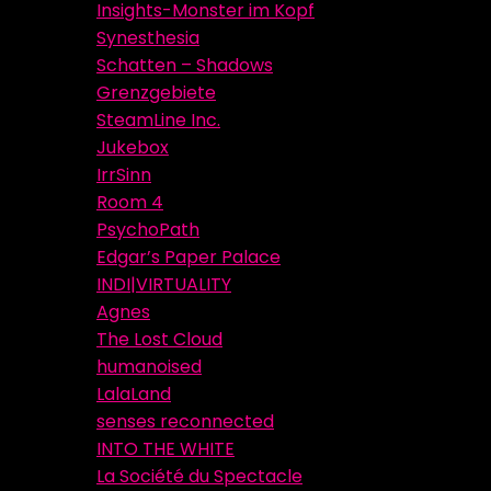
Insights-Monster im Kopf
Synesthesia
Schatten – Shadows
Grenzgebiete
SteamLine Inc.
Jukebox
IrrSinn
Room 4
PsychoPath
Edgar’s Paper Palace
INDI|VIRTUALITY
Agnes
The Lost Cloud
humanoised
LalaLand
senses reconnected
INTO THE WHITE
La Société du Spectacle