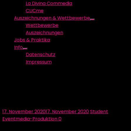
La Divina Commedia
CUCme
Auszeichnungen & Wettbewerbe
Show
Wettbewerbe
sub
Auszeichnungen
menu
Jobs & Praktika
Info
Show
Datenschutz
sub
Impressum
menu
Gratulation an die
Studioproduktion EventMedia
„Schlemmer x Beats“.
Posted
Author
17. November 2020
17. November 2020
Student
on
Eventmedia-Produktion
0
Communication Arts Magazin, USA. Shortlist in der