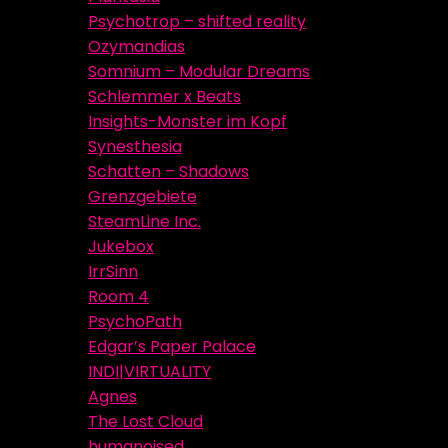
Psychotrop – shifted reality
Ozymandias
Somnium – Modular Dreams
Schlemmer x Beats
Insights-Monster im Kopf
Synesthesia
Schatten – Shadows
Grenzgebiete
SteamLine Inc.
Jukebox
IrrSinn
Room 4
PsychoPath
Edgar’s Paper Palace
INDI|VIRTUALITY
Agnes
The Lost Cloud
humanoised