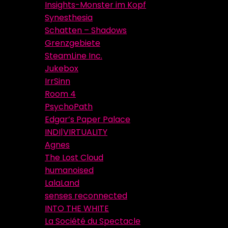
Insights-Monster im Kopf
Synesthesia
Schatten – Shadows
Grenzgebiete
SteamLine Inc.
Jukebox
IrrSinn
Room 4
PsychoPath
Edgar’s Paper Palace
INDI|VIRTUALITY
Agnes
The Lost Cloud
humanoised
LalaLand
senses reconnected
INTO THE WHITE
La Société du Spectacle