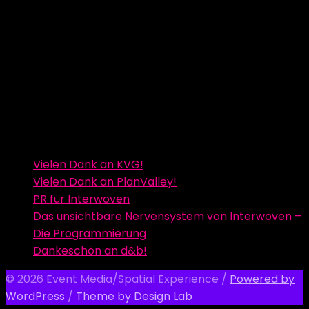
Vielen Dank an KVG!
Vielen Dank an PlanValley!
PR für Interwoven
Das unsichtbare Nervensystem von Interwoven –
Die Programmierung
Dankeschön an d&b!
© 2026 Event Media/Spatial Experience
/
Powered by
WordPress
/
Theme by Design Lab