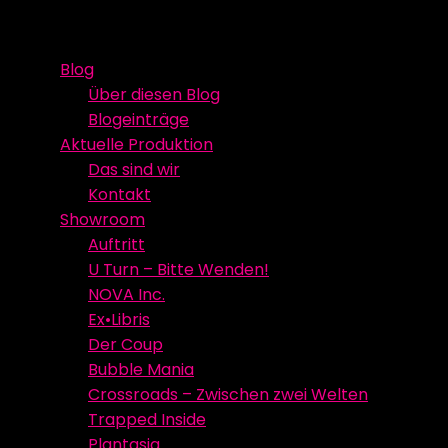
Skip
Event Media/Spatial Experience
Studioproduktion
to
Blog
content
Über diesen Blog
Blogeinträge
Aktuelle Produktion
Das sind wir
Kontakt
Showroom
Auftritt
U Turn – Bitte Wenden!
NOVA Inc.
Ex•Libris
Der Coup
Bubble Mania
Crossroads – Zwischen zwei Welten
Trapped Inside
Plantasia