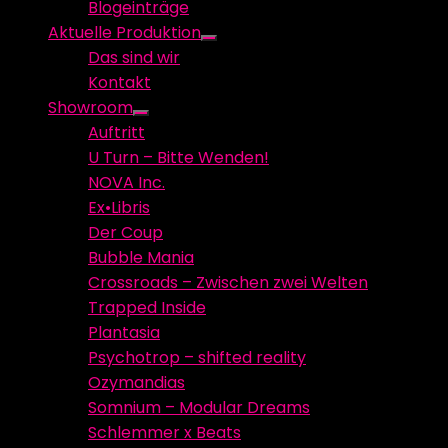
Blogeinträge
menu
Aktuelle Produktion
Show
Das sind wir
sub
Kontakt
menu
Showroom
Show
Auftritt
sub
U Turn – Bitte Wenden!
menu
NOVA Inc.
Ex•Libris
Der Coup
Bubble Mania
Crossroads – Zwischen zwei Welten
Trapped Inside
Plantasia
Psychotrop – shifted reality
Ozymandias
Somnium – Modular Dreams
Schlemmer x Beats