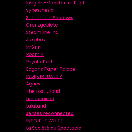
Insights-Monster im Kopf
Synesthesia
Schatten – Shadows
Grenzgebiete
SteamLine Inc.
Jukebox
IrrSinn
Room 4
PsychoPath
Edgar’s Paper Palace
INDI|VIRTUALITY
Agnes
The Lost Cloud
humanoised
LalaLand
senses reconnected
INTO THE WHITE
La Société du Spectacle