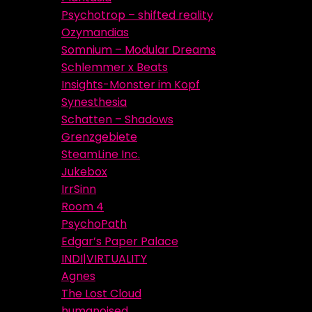
Psychotrop – shifted reality
Ozymandias
Somnium – Modular Dreams
Schlemmer x Beats
Insights-Monster im Kopf
Synesthesia
Schatten – Shadows
Grenzgebiete
SteamLine Inc.
Jukebox
IrrSinn
Room 4
PsychoPath
Edgar’s Paper Palace
INDI|VIRTUALITY
Agnes
The Lost Cloud
humanoised