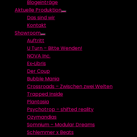
Blogeinträge
menu
Aktuelle Produktion
Show
Das sind wir
sub
Kontakt
menu
Showroom
Show
Auftritt
sub
U Turn – Bitte Wenden!
menu
NOVA Inc.
Ex•Libris
Der Coup
Bubble Mania
Crossroads – Zwischen zwei Welten
Trapped Inside
Plantasia
Psychotrop – shifted reality
Ozymandias
Somnium – Modular Dreams
Schlemmer x Beats