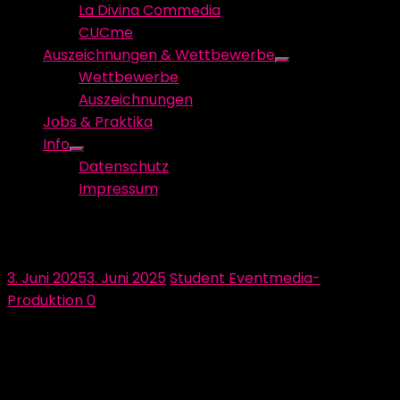
La Divina Commedia
CUCme
Auszeichnungen & Wettbewerbe
Show
Wettbewerbe
sub
Auszeichnungen
menu
Jobs & Praktika
Info
Show
Datenschutz
sub
Impressum
menu
Herzlichen Dank an KVG
Posted
Author
3. Juni 2025
3. Juni 2025
Student Eventmedia-
on
Produktion
0
Wir möchten uns ganz herzlich bei KVG für die
großzügige Sachspende bedanken, die unser Projekt