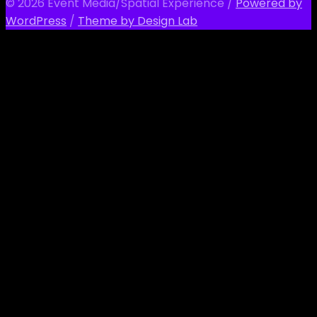
© 2026 Event Media/Spatial Experience
/
Powered by
WordPress
/
Theme by Design Lab