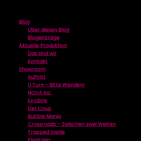
Skip
Event Media/Spatial Experience
Studioproduktion
to
Blog
content
Über diesen Blog
Blogeinträge
Aktuelle Produktion
Das sind wir
Kontakt
Showroom
Auftritt
U Turn – Bitte Wenden!
NOVA Inc.
Ex•Libris
Der Coup
Bubble Mania
Crossroads – Zwischen zwei Welten
Trapped Inside
Plantasia