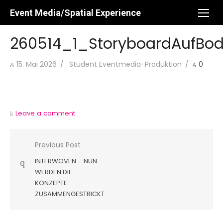
Skip
Event Media/Spatial Experience
to
content
260514_1_StoryboardAufBo
Posted
Author
15. Mai 2026
Student Eventmedia-Produktion
0
on
Leave a comment
Beitragsnavigation
Previous Post
INTERWOVEN – NUN
WERDEN DIE
KONZEPTE
ZUSAMMENGESTRICKT