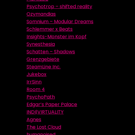
Psychotrop – shifted reality
Ozymandias
Somnium – Modular Dreams
Schlemmer x Beats
Insights-Monster im Kopf
Synesthesia
Schatten – Shadows
Grenzgebiete
SteamLine Inc.
Jukebox
IrrSinn
Room 4
PsychoPath
Edgar’s Paper Palace
INDI|VIRTUALITY
Agnes
The Lost Cloud
humanoised