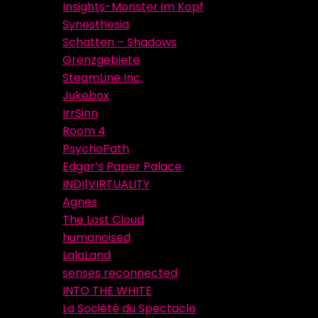
Insights-Monster im Kopf
Synesthesia
Schatten – Shadows
Grenzgebiete
SteamLine Inc.
Jukebox
IrrSinn
Room 4
PsychoPath
Edgar’s Paper Palace
INDI|VIRTUALITY
Agnes
The Lost Cloud
humanoised
LalaLand
senses reconnected
INTO THE WHITE
La Société du Spectacle