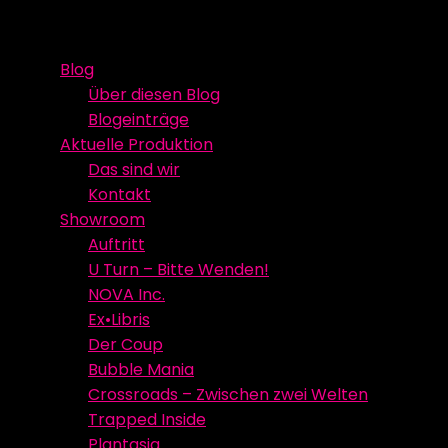
Skip
Event Media/Spatial Experience
Studioproduktion
to
Blog
content
Über diesen Blog
Blogeinträge
Aktuelle Produktion
Das sind wir
Kontakt
Showroom
Auftritt
U Turn – Bitte Wenden!
NOVA Inc.
Ex•Libris
Der Coup
Bubble Mania
Crossroads – Zwischen zwei Welten
Trapped Inside
Plantasia