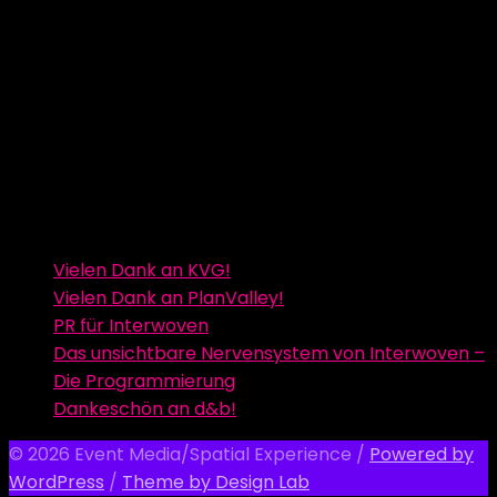
Vielen Dank an KVG!
Vielen Dank an PlanValley!
PR für Interwoven
Das unsichtbare Nervensystem von Interwoven –
Die Programmierung
Dankeschön an d&b!
© 2026 Event Media/Spatial Experience
/
Powered by
WordPress
/
Theme by Design Lab