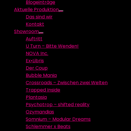
Blogeinträge
menu
Aktuelle Produktion
Show
Das sind wir
sub
Kontakt
menu
Showroom
Show
Auftritt
sub
U Turn – Bitte Wenden!
menu
NOVA Inc.
Ex•Libris
Der Coup
Bubble Mania
Crossroads – Zwischen zwei Welten
Trapped Inside
Plantasia
Psychotrop – shifted reality
Ozymandias
Somnium – Modular Dreams
Schlemmer x Beats