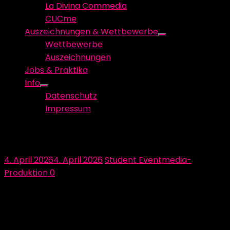
La Divina Commedia
CUCme
Auszeichnungen & Wettbewerbe
Show
Wettbewerbe
sub
Auszeichnungen
menu
Jobs & Praktika
Info
Show
Datenschutz
sub
Impressum
menu
macom! Vielen Dank!
Posted
Author
4. April 2026
4. April 2026
Student Eventmedia-
on
Produktion
0
HERZLICHEN DANK! für das Sponsoring. Sie sind mit
ihrem Sponsoring immer die aller grösste Hilfe für uns.