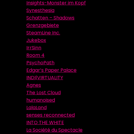
Insights-Monster im Kopf
Synesthesia
Schatten – Shadows
Grenzgebiete
SteamLine Inc.
Jukebox
IrrSinn
Room 4
PsychoPath
Edgar’s Paper Palace
INDI|VIRTUALITY
Agnes
The Lost Cloud
humanoised
LalaLand
senses reconnected
INTO THE WHITE
La Société du Spectacle