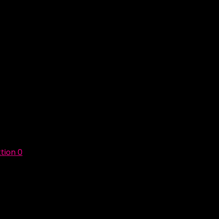
tion
0
m Sponsoring immer die aller grösste Hilfe für uns. Ohne