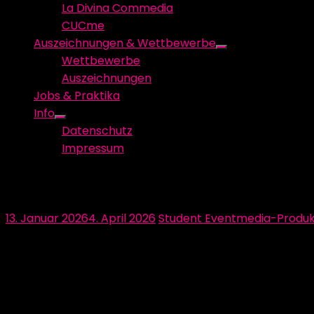
La Divina Commedia
CUCme
Auszeichnungen & Wettbewerbe
Show
Wettbewerbe
sub
Auszeichnungen
menu
Jobs & Praktika
Info
Show
Datenschutz
sub
Impressum
menu
macom! Vielen Dank!
Posted
Author
13. Januar 2026
4. April 2026
Student Eventmedia-Produk
on
HERZLICHEN DANK! für das Sponsoring. Sie sind mit ihre
haben. Vielen Dank!