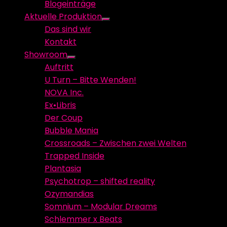
Blogeinträge
menu
Aktuelle Produktion
Show
Das sind wir
sub
Kontakt
menu
Showroom
Show
Auftritt
sub
U Turn – Bitte Wenden!
menu
NOVA Inc.
Ex•Libris
Der Coup
Bubble Mania
Crossroads – Zwischen zwei Welten
Trapped Inside
Plantasia
Psychotrop – shifted reality
Ozymandias
Somnium – Modular Dreams
Schlemmer x Beats