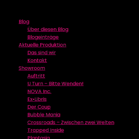
Skip
Event Media/Spatial Experience
Studioproduktion
to
Blog
content
Über diesen Blog
Blogeinträge
Aktuelle Produktion
Das sind wir
Kontakt
Showroom
Auftritt
U Turn – Bitte Wenden!
NOVA Inc.
Ex•Libris
Der Coup
Bubble Mania
Crossroads – Zwischen zwei Welten
Trapped Inside
Plantasia