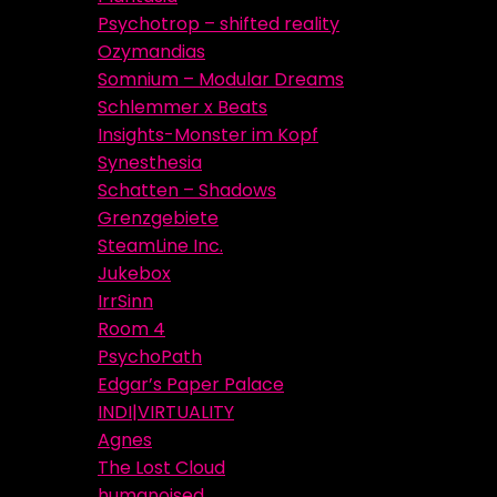
Psychotrop – shifted reality
Ozymandias
Somnium – Modular Dreams
Schlemmer x Beats
Insights-Monster im Kopf
Synesthesia
Schatten – Shadows
Grenzgebiete
SteamLine Inc.
Jukebox
IrrSinn
Room 4
PsychoPath
Edgar’s Paper Palace
INDI|VIRTUALITY
Agnes
The Lost Cloud
humanoised