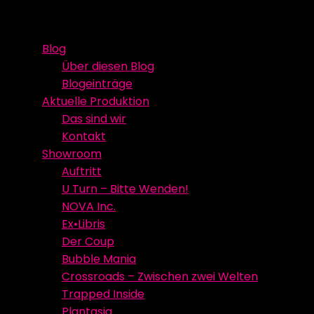
Skip
Event Media/Spatial Experience
Studioproduktion
to
Blog
content
Über diesen Blog
Blogeinträge
Aktuelle Produktion
Das sind wir
Kontakt
Showroom
Auftritt
U Turn – Bitte Wenden!
NOVA Inc.
Ex•Libris
Der Coup
Bubble Mania
Crossroads – Zwischen zwei Welten
Trapped Inside
Plantasia