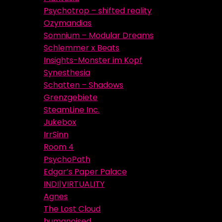
Psychotrop – shifted reality
Ozymandias
Somnium – Modular Dreams
Schlemmer x Beats
Insights-Monster im Kopf
Synesthesia
Schatten – Shadows
Grenzgebiete
SteamLine Inc.
Jukebox
IrrSinn
Room 4
PsychoPath
Edgar’s Paper Palace
INDI|VIRTUALITY
Agnes
The Lost Cloud
humanoised