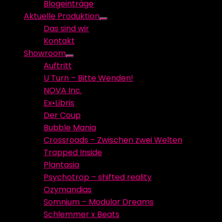
Blogeinträge
menu
Aktuelle Produktion
Show
Das sind wir
sub
Kontakt
menu
Showroom
Show
Auftritt
sub
U Turn – Bitte Wenden!
menu
NOVA Inc.
Ex•Libris
Der Coup
Bubble Mania
Crossroads – Zwischen zwei Welten
Trapped Inside
Plantasia
Psychotrop – shifted reality
Ozymandias
Somnium – Modular Dreams
Schlemmer x Beats