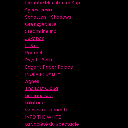
Insights-Monster im Kopf
Synesthesia
Schatten – Shadows
Grenzgebiete
SteamLine Inc.
Jukebox
IrrSinn
Room 4
PsychoPath
Edgar’s Paper Palace
INDI|VIRTUALITY
Agnes
The Lost Cloud
humanoised
LalaLand
senses reconnected
INTO THE WHITE
La Société du Spectacle