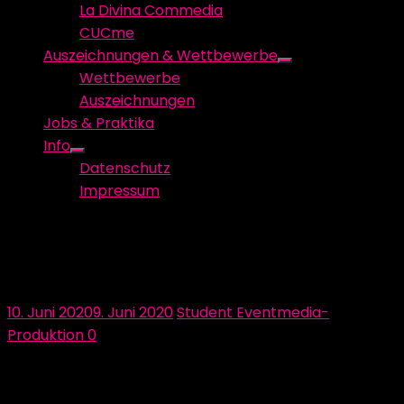
La Divina Commedia
CUCme
Auszeichnungen & Wettbewerbe
Show
Wettbewerbe
sub
Auszeichnungen
menu
Jobs & Praktika
Info
Show
Datenschutz
sub
Impressum
menu
Schall und Raum – wie klingt dein
Traum?
Posted
Author
10. Juni 2020
9. Juni 2020
Student Eventmedia-
on
Produktion
0
Damit unsere Besucher voll und ganz in die eigens
kreierten Traumwelten eintauchen und diese in ihrer