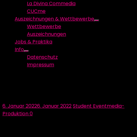
La Divina Commedia
CUCme
Auszeichnungen & Wettbewerbe
Show
Wettbewerbe
sub
Auszeichnungen
menu
Jobs & Praktika
Info
Show
Datenschutz
sub
Impressum
menu
Auswahl der leuchtenden und
singenden Pflanzen
Posted
Author
6. Januar 2022
6. Januar 2022
Student Eventmedia-
on
Produktion
0
Ein wichtiger Teil von Plantasia ist die Interaktion der
Besucher:innen mit den singenden Pflanzen in der