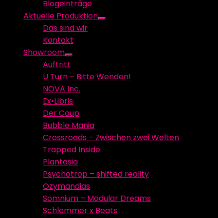
Blogeinträge
menu
Aktuelle Produktion
Show
Das sind wir
sub
Kontakt
menu
Showroom
Show
Auftritt
sub
U Turn – Bitte Wenden!
menu
NOVA Inc.
Ex•Libris
Der Coup
Bubble Mania
Crossroads – Zwischen zwei Welten
Trapped Inside
Plantasia
Psychotrop – shifted reality
Ozymandias
Somnium – Modular Dreams
Schlemmer x Beats