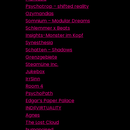
Psychotrop – shifted reality
Ozymandias
Somnium – Modular Dreams
Schlemmer x Beats
Insights-Monster im Kopf
Synesthesia
Schatten – Shadows
Grenzgebiete
SteamLine Inc.
Jukebox
IrrSinn
Room 4
PsychoPath
Edgar’s Paper Palace
INDI|VIRTUALITY
Agnes
The Lost Cloud
humanoised