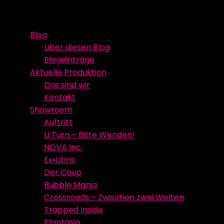
Skip
Event Media/Spatial Experience
Studioproduktion
to
Blog
content
Über diesen Blog
Blogeinträge
Aktuelle Produktion
Das sind wir
Kontakt
Showroom
Auftritt
U Turn – Bitte Wenden!
NOVA Inc.
Ex•Libris
Der Coup
Bubble Mania
Crossroads – Zwischen zwei Welten
Trapped Inside
Plantasia