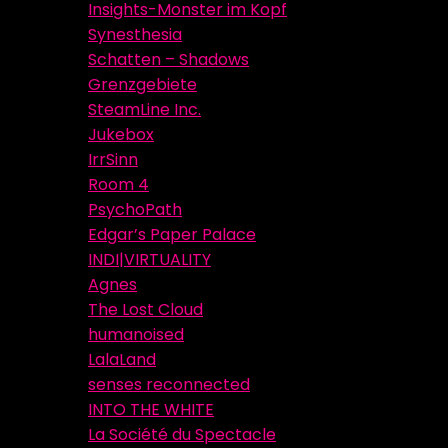
Insights-Monster im Kopf
Synesthesia
Schatten – Shadows
Grenzgebiete
SteamLine Inc.
Jukebox
IrrSinn
Room 4
PsychoPath
Edgar’s Paper Palace
INDI|VIRTUALITY
Agnes
The Lost Cloud
humanoised
LalaLand
senses reconnected
INTO THE WHITE
La Société du Spectacle