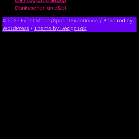
Die Programmierung
Dankeschön an d&b!
© 2026 Event Media/Spatial Experience
/
Powered by
WordPress
/
Theme by Design Lab