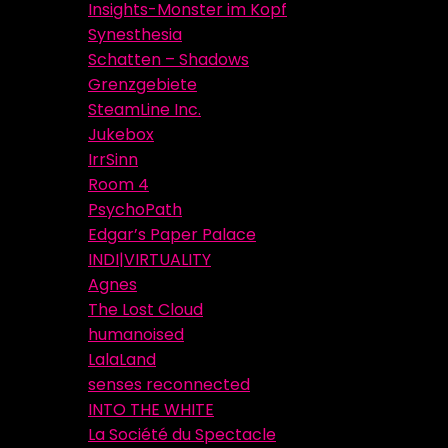
Insights-Monster im Kopf
Synesthesia
Schatten – Shadows
Grenzgebiete
SteamLine Inc.
Jukebox
IrrSinn
Room 4
PsychoPath
Edgar’s Paper Palace
INDI|VIRTUALITY
Agnes
The Lost Cloud
humanoised
LalaLand
senses reconnected
INTO THE WHITE
La Société du Spectacle