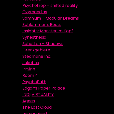
Psychotrop – shifted reality
Ozymandias
Somnium – Modular Dreams
Schlemmer x Beats
Insights-Monster im Kopf
Synesthesia
Schatten – Shadows
Grenzgebiete
SteamLine Inc.
Jukebox
IrrSinn
Room 4
PsychoPath
Edgar’s Paper Palace
INDI|VIRTUALITY
Agnes
The Lost Cloud
humanoised