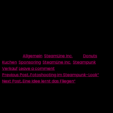
€ mit einem Kuchenverkauf geschafft haben, schon
sehr mickrig. Wir haben uns deshalb überlegt beim
nächsten Mal auch Getränke dazu anzubieten und
vielleicht mal etwas ganz anderes, z.B. selbst
gemachte Schokofrüchte anzubieten. Mal schauen wie
die ankommen ;)!
Beitrag von Franziska Prestele
Category:
Allgemein
,
SteamLine Inc.
Tag:
Donuts
,
Kuchen
,
Sponsoring
,
SteamLine Inc.
,
Steampunk
,
Verkauf
Leave a comment
Beitragsnavigation
Previous Post
„Fotoshooting im Steampunk-Look“
Next Post
„Eine Idee lernt das Fliegen“
Schreibe einen Kommentar
Deine E-Mail-Adresse wird nicht veröffentlicht.
Erforderliche Felder sind mit
*
markiert