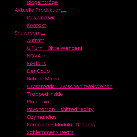
Blogeinträge
menu
Aktuelle Produktion
Show
Das sind wir
sub
Kontakt
menu
Showroom
Show
Auftritt
sub
U Turn – Bitte Wenden!
menu
NOVA Inc.
Ex•Libris
Der Coup
Bubble Mania
Crossroads – Zwischen zwei Welten
Trapped Inside
Plantasia
Psychotrop – shifted reality
Ozymandias
Somnium – Modular Dreams
Schlemmer x Beats