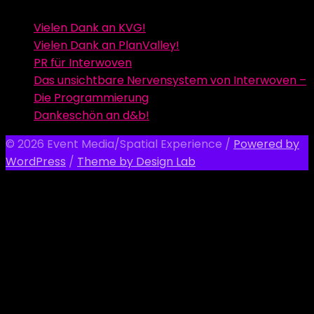
Vielen Dank an KVG!
Vielen Dank an PlanValley!
PR für Interwoven
Das unsichtbare Nervensystem von Interwoven –
Die Programmierung
Dankeschön an d&b!
© 2026 Event Media/Spatial Experience
/
Powered by
WordPress
/
Theme by Design Lab