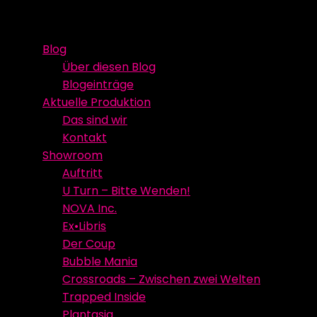
Skip
Event Media/Spatial Experience
Studioproduktion
to
Blog
content
Über diesen Blog
Blogeinträge
Aktuelle Produktion
Das sind wir
Kontakt
Showroom
Auftritt
U Turn – Bitte Wenden!
NOVA Inc.
Ex•Libris
Der Coup
Bubble Mania
Crossroads – Zwischen zwei Welten
Trapped Inside
Plantasia