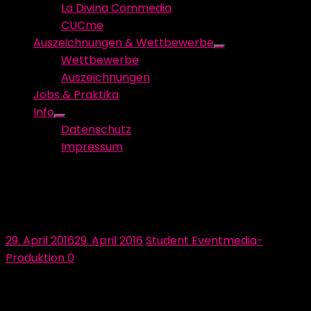
La Divina Commedia
CUCme
Auszeichnungen & Wettbewerbe
Show
Wettbewerbe
sub
Auszeichnungen
menu
Jobs & Praktika
Info
Show
Datenschutz
sub
Impressum
menu
„Süßes geht IMMER! – oder
vielleicht auch nicht…“
Posted
Author
29. April 2016
29. April 2016
Student Eventmedia-
on
Produktion
0
Da die Studio Produktion Event Media ohne Gelder
nicht funktioniert, hat sich das Sponsoring Team