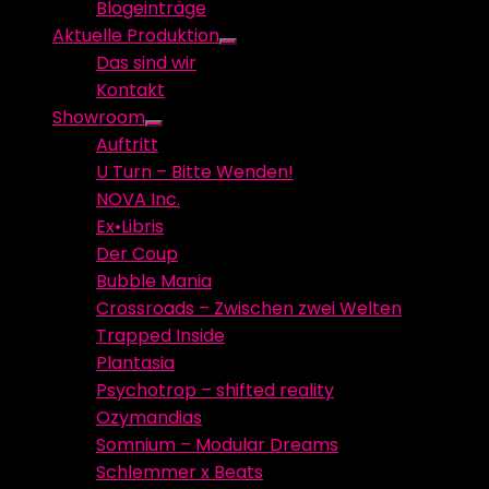
Blogeinträge
menu
Aktuelle Produktion
Show
Das sind wir
sub
Kontakt
menu
Showroom
Show
Auftritt
sub
U Turn – Bitte Wenden!
menu
NOVA Inc.
Ex•Libris
Der Coup
Bubble Mania
Crossroads – Zwischen zwei Welten
Trapped Inside
Plantasia
Psychotrop – shifted reality
Ozymandias
Somnium – Modular Dreams
Schlemmer x Beats