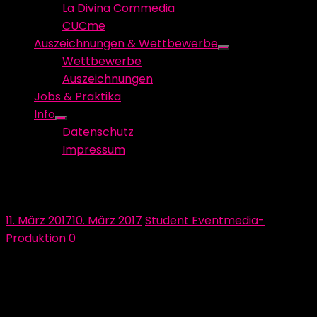
La Divina Commedia
CUCme
Auszeichnungen & Wettbewerbe
Show
Wettbewerbe
sub
Auszeichnungen
menu
Jobs & Praktika
Info
Show
Datenschutz
sub
Impressum
menu
Wir bedanken uns bei VISUELL!
Posted
Author
11. März 2017
10. März 2017
Student Eventmedia-
on
Produktion
0
VISUELL Studio für Kommunikation ist eine
Kreativagentur mit Sitz mitten in Stuttgarts