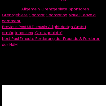
Category:
Allgemein
,
Grenzgebiete
,
Sponsoren
Tag:
Grenzgebiete
,
Sponsor
,
Sponsoring
,
Visuell
Leave a
comment
Beitragsnavigation
Previous Post
MLD: music & light design GmbH
ermöglichen uns „Grenzgebiete“
Next Post
Erneute Förderung der Freunde & Förderer
der HdM
Schreibe einen Kommentar
Deine E-Mail-Adresse wird nicht veröffentlicht.
Erforderliche Felder sind mit
*
markiert
Kommentar
*