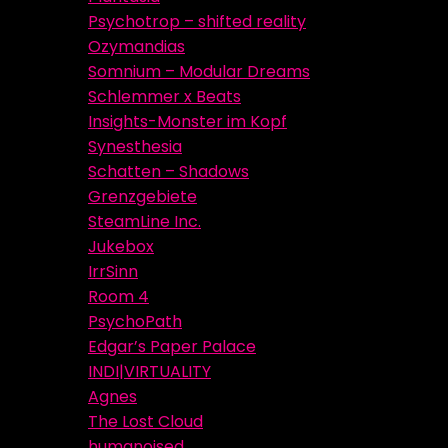
Psychotrop – shifted reality
Ozymandias
Somnium – Modular Dreams
Schlemmer x Beats
Insights-Monster im Kopf
Synesthesia
Schatten – Shadows
Grenzgebiete
SteamLine Inc.
Jukebox
IrrSinn
Room 4
PsychoPath
Edgar’s Paper Palace
INDI|VIRTUALITY
Agnes
The Lost Cloud
humanoised