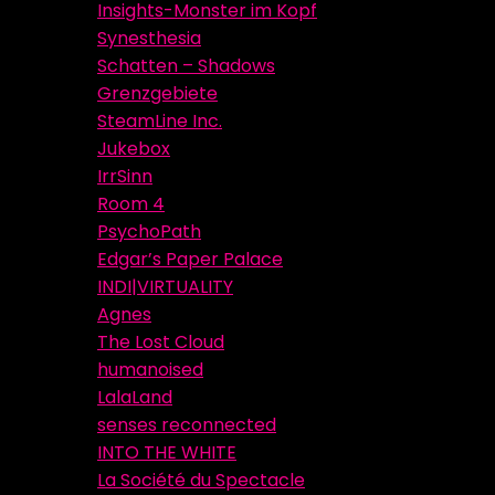
Insights-Monster im Kopf
Synesthesia
Schatten – Shadows
Grenzgebiete
SteamLine Inc.
Jukebox
IrrSinn
Room 4
PsychoPath
Edgar’s Paper Palace
INDI|VIRTUALITY
Agnes
The Lost Cloud
humanoised
LalaLand
senses reconnected
INTO THE WHITE
La Société du Spectacle