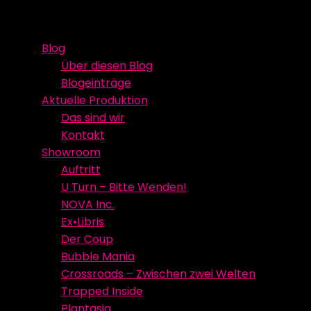
Skip
Event Media/Spatial Experience
Studioproduktion
to
Blog
content
Über diesen Blog
Blogeinträge
Aktuelle Produktion
Das sind wir
Kontakt
Showroom
Auftritt
U Turn – Bitte Wenden!
NOVA Inc.
Ex•Libris
Der Coup
Bubble Mania
Crossroads – Zwischen zwei Welten
Trapped Inside
Plantasia