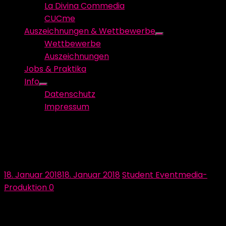
La Divina Commedia
CUCme
Auszeichnungen & Wettbewerbe
Show
Wettbewerbe
sub
Auszeichnungen
menu
Jobs & Praktika
Info
Show
Datenschutz
sub
Impressum
menu
Ton-Konzeption der „Mission
Amber“
Posted
Author
18. Januar 2018
18. Januar 2018
Student Eventmedia-
on
Produktion
0
Die auditive Welt der „Mission Amber“ lässt sich beschreiben
durch Adjektive wie mysthisch, dunkel und verborgen. Schon beim