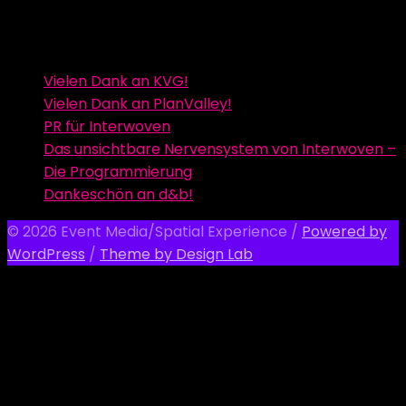
Vielen Dank an KVG!
Vielen Dank an PlanValley!
PR für Interwoven
Das unsichtbare Nervensystem von Interwoven –
Die Programmierung
Dankeschön an d&b!
© 2026 Event Media/Spatial Experience
/
Powered by
WordPress
/
Theme by Design Lab