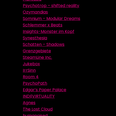
Psychotrop – shifted reality
Ozymandias
Somnium – Modular Dreams
Schlemmer x Beats
Insights-Monster im Kopf
Synesthesia
Schatten – Shadows
Grenzgebiete
SteamLine Inc.
Jukebox
IrrSinn
Room 4
PsychoPath
Edgar’s Paper Palace
INDI|VIRTUALITY
Agnes
The Lost Cloud
humanoised