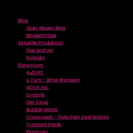
Skip
Event Media/Spatial Experience
Studioproduktion
to
Blog
content
Über diesen Blog
Blogeinträge
Aktuelle Produktion
Das sind wir
Kontakt
Showroom
Auftritt
U Turn – Bitte Wenden!
NOVA Inc.
Ex•Libris
Der Coup
Bubble Mania
Crossroads – Zwischen zwei Welten
Trapped Inside
Plantasia