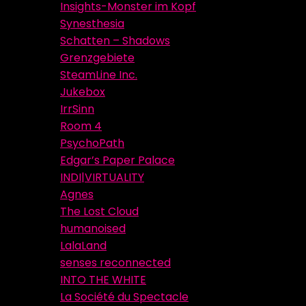
Insights-Monster im Kopf
Synesthesia
Schatten – Shadows
Grenzgebiete
SteamLine Inc.
Jukebox
IrrSinn
Room 4
PsychoPath
Edgar’s Paper Palace
INDI|VIRTUALITY
Agnes
The Lost Cloud
humanoised
LalaLand
senses reconnected
INTO THE WHITE
La Société du Spectacle