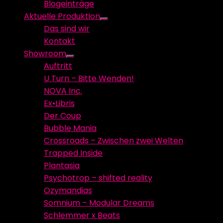
Blogeinträge
menu
Aktuelle Produktion
Show
Das sind wir
sub
Kontakt
menu
Showroom
Show
Auftritt
sub
U Turn – Bitte Wenden!
menu
NOVA Inc.
Ex•Libris
Der Coup
Bubble Mania
Crossroads – Zwischen zwei Welten
Trapped Inside
Plantasia
Psychotrop – shifted reality
Ozymandias
Somnium – Modular Dreams
Schlemmer x Beats