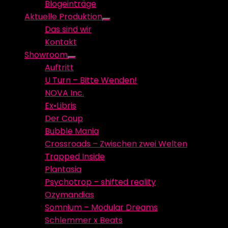
Blogeinträge
menu
Aktuelle Produktion
Show
Das sind wir
sub
Kontakt
menu
Showroom
Show
Auftritt
sub
U Turn – Bitte Wenden!
menu
NOVA Inc.
Ex•Libris
Der Coup
Bubble Mania
Crossroads – Zwischen zwei Welten
Trapped Inside
Plantasia
Psychotrop – shifted reality
Ozymandias
Somnium – Modular Dreams
Schlemmer x Beats