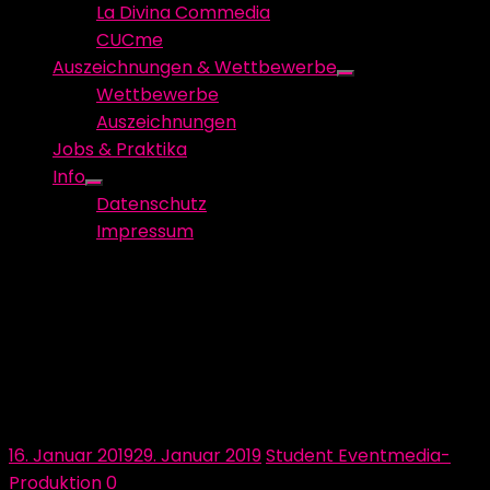
La Divina Commedia
CUCme
Auszeichnungen & Wettbewerbe
Show
Wettbewerbe
sub
Auszeichnungen
menu
Jobs & Praktika
Info
Show
Datenschutz
sub
Impressum
menu
Vielen lieben Dank an
Neumann&Müller für die
Unterstützung bei der Umsetzung
von INSIGHTS!
Posted
Author
16. Januar 2019
29. Januar 2019
Student Eventmedia-
on
Produktion
0