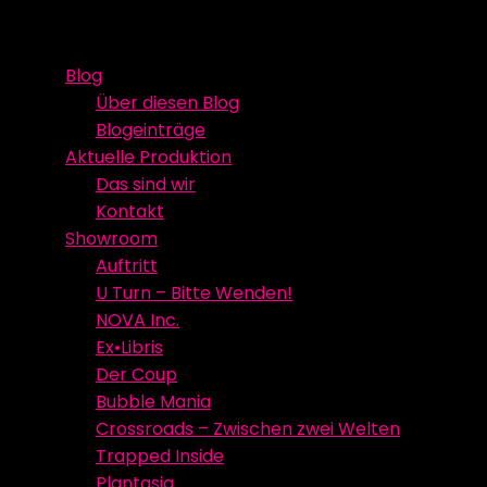
Skip
Event Media/Spatial Experience
Studioproduktion
to
Blog
content
Über diesen Blog
Blogeinträge
Aktuelle Produktion
Das sind wir
Kontakt
Showroom
Auftritt
U Turn – Bitte Wenden!
NOVA Inc.
Ex•Libris
Der Coup
Bubble Mania
Crossroads – Zwischen zwei Welten
Trapped Inside
Plantasia