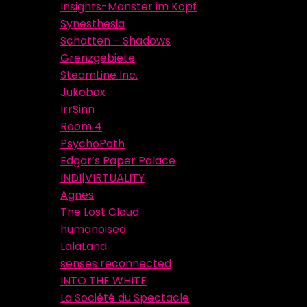
Insights-Monster im Kopf
Synesthesia
Schatten – Shadows
Grenzgebiete
SteamLine Inc.
Jukebox
IrrSinn
Room 4
PsychoPath
Edgar’s Paper Palace
INDI|VIRTUALITY
Agnes
The Lost Cloud
humanoised
LalaLand
senses reconnected
INTO THE WHITE
La Société du Spectacle