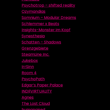
Psychotrop – shifted reality
Ozymandias
Somnium – Modular Dreams
Schlemmer x Beats
Insights-Monster im Kopf
Synesthesia
Schatten – Shadows
Grenzgebiete
SteamLine Inc.
Jukebox
IrrSinn
Room 4
PsychoPath
Edgar’s Paper Palace
INDI|VIRTUALITY
Agnes
The Lost Cloud
humanoised