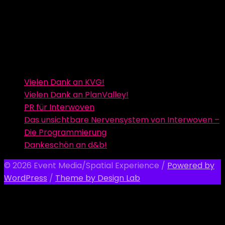
Vielen Dank an KVG!
Vielen Dank an PlanValley!
PR für Interwoven
Das unsichtbare Nervensystem von Interwoven –
Die Programmierung
Dankeschön an d&b!
© 2026 Event Media/Spatial Experience
/
Powered by
WordPress
/
Theme by Design Lab