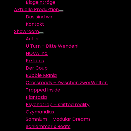
Blogeinträge
menu
Aktuelle Produktion
Show
Das sind wir
sub
Kontakt
menu
Showroom
Show
Auftritt
sub
U Turn – Bitte Wenden!
menu
NOVA Inc.
Ex•Libris
Der Coup
Bubble Mania
Crossroads – Zwischen zwei Welten
Trapped Inside
Plantasia
Psychotrop – shifted reality
Ozymandias
Somnium – Modular Dreams
Schlemmer x Beats