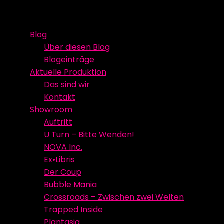
Skip
Event Media/Spatial Experience
Studioproduktion
to
Blog
content
Über diesen Blog
Blogeinträge
Aktuelle Produktion
Das sind wir
Kontakt
Showroom
Auftritt
U Turn – Bitte Wenden!
NOVA Inc.
Ex•Libris
Der Coup
Bubble Mania
Crossroads – Zwischen zwei Welten
Trapped Inside
Plantasia