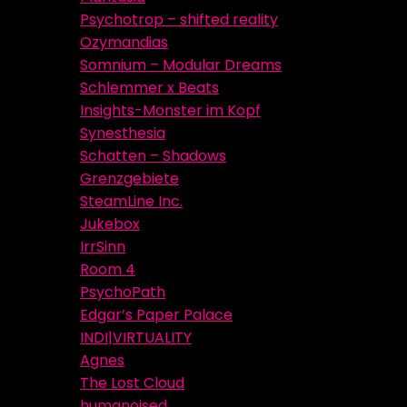
Psychotrop – shifted reality
Ozymandias
Somnium – Modular Dreams
Schlemmer x Beats
Insights-Monster im Kopf
Synesthesia
Schatten – Shadows
Grenzgebiete
SteamLine Inc.
Jukebox
IrrSinn
Room 4
PsychoPath
Edgar’s Paper Palace
INDI|VIRTUALITY
Agnes
The Lost Cloud
humanoised