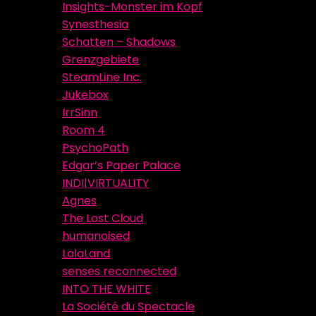
Insights-Monster im Kopf
Synesthesia
Schatten – Shadows
Grenzgebiete
SteamLine Inc.
Jukebox
IrrSinn
Room 4
PsychoPath
Edgar’s Paper Palace
INDI|VIRTUALITY
Agnes
The Lost Cloud
humanoised
LalaLand
senses reconnected
INTO THE WHITE
La Société du Spectacle