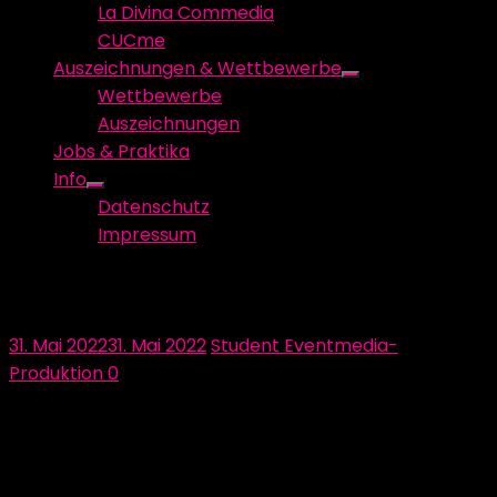
La Divina Commedia
CUCme
Auszeichnungen & Wettbewerbe
Show
Wettbewerbe
sub
Auszeichnungen
menu
Jobs & Praktika
Info
Show
Datenschutz
sub
Impressum
menu
Visualizing It – Video
Posted
Author
31. Mai 2022
31. Mai 2022
Student Eventmedia-
on
Produktion
0
Einer der visuellen Hauptattraktionen in “Trapped
Inside” wird die Videowand sein. In diesem Abschnitt
der Installation sollen die Besucher regelrecht vom