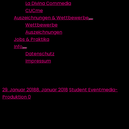
La Divina Commedia
CUCme
Auszeichnungen & Wettbewerbe
Show
Wettbewerbe
sub
Auszeichnungen
menu
Jobs & Praktika
Info
Show
Datenschutz
sub
Impressum
menu
Wir bedanken uns bei bausep!
Posted
Author
29. Januar 2018
8. Januar 2018
Student Eventmedia-
on
Produktion
0
Wir freuen uns sehr, dass unsere Produktion
„Mission Amber“ von der bausep GmbH erneut