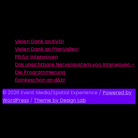
Vielen Dank an KVG!
Vielen Dank an PlanValley!
PR für Interwoven
Das unsichtbare Nervensystem von Interwoven –
Die Programmierung
Dankeschön an d&b!
© 2026 Event Media/Spatial Experience
/
Powered by
WordPress
/
Theme by Design Lab