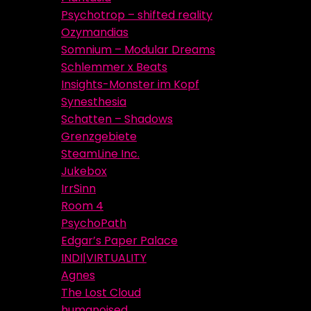
Psychotrop – shifted reality
Ozymandias
Somnium – Modular Dreams
Schlemmer x Beats
Insights-Monster im Kopf
Synesthesia
Schatten – Shadows
Grenzgebiete
SteamLine Inc.
Jukebox
IrrSinn
Room 4
PsychoPath
Edgar’s Paper Palace
INDI|VIRTUALITY
Agnes
The Lost Cloud
humanoised