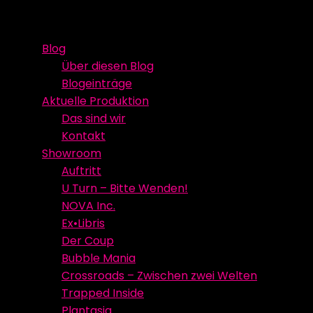
Skip
Event Media/Spatial Experience
Studioproduktion
to
Blog
content
Über diesen Blog
Blogeinträge
Aktuelle Produktion
Das sind wir
Kontakt
Showroom
Auftritt
U Turn – Bitte Wenden!
NOVA Inc.
Ex•Libris
Der Coup
Bubble Mania
Crossroads – Zwischen zwei Welten
Trapped Inside
Plantasia