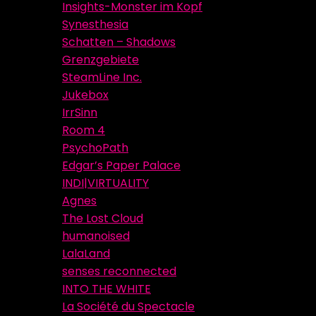
Insights-Monster im Kopf
Synesthesia
Schatten – Shadows
Grenzgebiete
SteamLine Inc.
Jukebox
IrrSinn
Room 4
PsychoPath
Edgar’s Paper Palace
INDI|VIRTUALITY
Agnes
The Lost Cloud
humanoised
LalaLand
senses reconnected
INTO THE WHITE
La Société du Spectacle