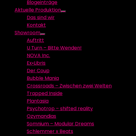
Blogeinträge
menu
Aktuelle Produktion
Show
Das sind wir
sub
Kontakt
menu
Showroom
Show
Auftritt
sub
U Turn – Bitte Wenden!
menu
NOVA Inc.
Ex•Libris
Der Coup
Bubble Mania
Crossroads – Zwischen zwei Welten
Trapped Inside
Plantasia
Psychotrop – shifted reality
Ozymandias
Somnium – Modular Dreams
Schlemmer x Beats