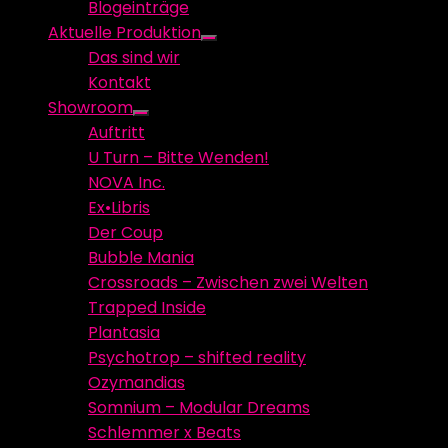
Blogeinträge
menu
Aktuelle Produktion
Show
Das sind wir
sub
Kontakt
menu
Showroom
Show
Auftritt
sub
U Turn – Bitte Wenden!
menu
NOVA Inc.
Ex•Libris
Der Coup
Bubble Mania
Crossroads – Zwischen zwei Welten
Trapped Inside
Plantasia
Psychotrop – shifted reality
Ozymandias
Somnium – Modular Dreams
Schlemmer x Beats