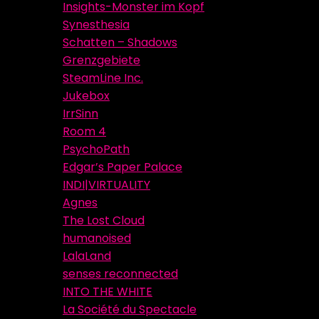
Insights-Monster im Kopf
Synesthesia
Schatten – Shadows
Grenzgebiete
SteamLine Inc.
Jukebox
IrrSinn
Room 4
PsychoPath
Edgar’s Paper Palace
INDI|VIRTUALITY
Agnes
The Lost Cloud
humanoised
LalaLand
senses reconnected
INTO THE WHITE
La Société du Spectacle