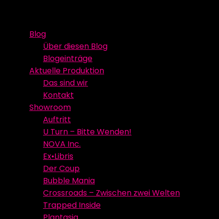
Skip
Event Media/Spatial Experience
Studioproduktion
to
Blog
content
Über diesen Blog
Blogeinträge
Aktuelle Produktion
Das sind wir
Kontakt
Showroom
Auftritt
U Turn – Bitte Wenden!
NOVA Inc.
Ex•Libris
Der Coup
Bubble Mania
Crossroads – Zwischen zwei Welten
Trapped Inside
Plantasia