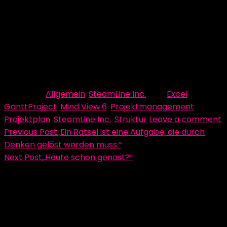
Soll der
Plan
allerdings eh nur von
einem
Verantwortlichen betreut
werden, würde ich mich
für
GanttProject
entscheiden. Dieses Programm
bietet gute Möglichkeiten zur Darstellung, und das
Ganze kostenlos!
Beitrag von Verena Jochim
Category:
Allgemein
,
SteamLine Inc.
Tag:
Excel
,
GanttProject
,
Mind View 6
,
Projektmanagement
,
Projektplan
,
SteamLine Inc.
,
Struktur
Leave a comment
Beitragsnavigation
Previous Post
„Ein Rätsel ist eine Aufgabe, die durch
Denken gelöst werden muss.“
Next Post
„Heute schon genast?“
Schreibe einen Kommentar
Deine E-Mail-Adresse wird nicht veröffentlicht.
Erforderliche Felder sind mit
*
markiert