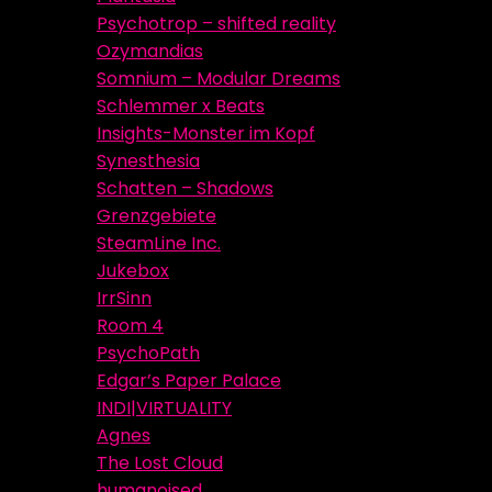
Psychotrop – shifted reality
Ozymandias
Somnium – Modular Dreams
Schlemmer x Beats
Insights-Monster im Kopf
Synesthesia
Schatten – Shadows
Grenzgebiete
SteamLine Inc.
Jukebox
IrrSinn
Room 4
PsychoPath
Edgar’s Paper Palace
INDI|VIRTUALITY
Agnes
The Lost Cloud
humanoised