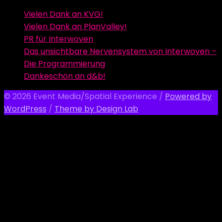
Vielen Dank an KVG!
Vielen Dank an PlanValley!
PR für Interwoven
Das unsichtbare Nervensystem von Interwoven –
Die Programmierung
Dankeschön an d&b!
© 2026 Event Media/Spatial Experience
/
Powered by
WordPress
/
Theme by Design Lab