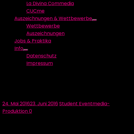
La Divina Commedia
CUCme
Auszeichnungen & Wettbewerbe
Show
Wettbewerbe
sub
Auszeichnungen
menu
Jobs & Praktika
Info
Show
Datenschutz
sub
Impressum
menu
„Der Projektplan – 3 Programme
zur Erstellung im Vergleich“
Posted
Author
24. Mai 2016
23. Juni 2016
Student Eventmedia-
on
Produktion
0
Dieses Semester sind wir ein großes Team mit 17
Studierenden. Um auch hier den Überblick behalten zu